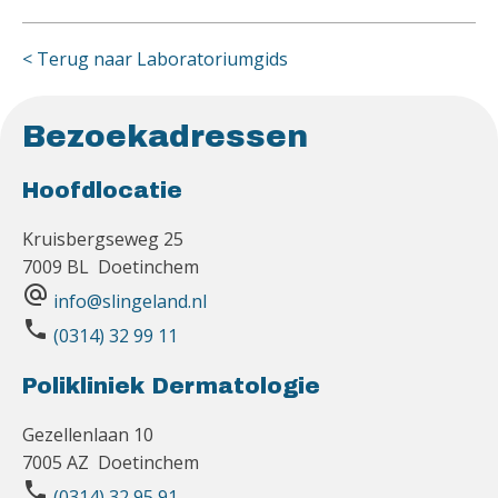
< Terug naar Laboratoriumgids
Bezoekadressen
Hoofdlocatie
Kruisbergseweg 25
7009 BL Doetinchem
alternate_email
info@slingeland.nl
phone
(0314) 32 99 11
Polikliniek Dermatologie
Gezellenlaan 10
7005 AZ Doetinchem
phone
(0314) 32 95 91