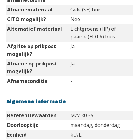
afnamevolume
Afnamemateriaal
Gele (SE) buis
CITO mogelijk?
Nee
Alternatief materiaal
Lichtgroene (HP) of
paarse (EDTA) buis
Afgifte op prikpost
Ja
mogelijk?
Afname op prikpost
Ja
mogelijk?
Afnameconditie
-
Algemene informatie
Referentiewaarden
M/V <0.35
Doorlooptijd
maandag, donderdag
Eenheid
kU/L