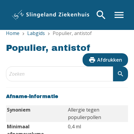
Overslaan
en
search
menu
naar
de
Home
Labgids
Populier, antistof
inhoud
chevron_right
chevron_right
gaan
Populier, antistof
print
Afdrukken
search
Afname-informatie
Synoniem
Allergie tegen
populierpollen
Minimaal
0,4 ml