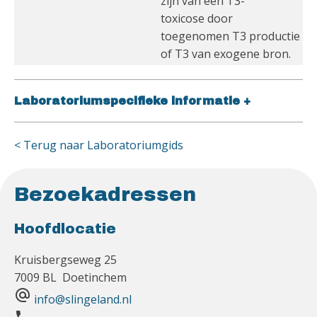
zijn van een T3-
toxicose door
toegenomen T3 productie
of T3 van exogene bron.
Laboratoriumspecifieke informatie
+
< Terug naar Laboratoriumgids
Bezoekadressen
Hoofdlocatie
Kruisbergseweg 25
7009 BL Doetinchem
alternate_email
info@slingeland.nl