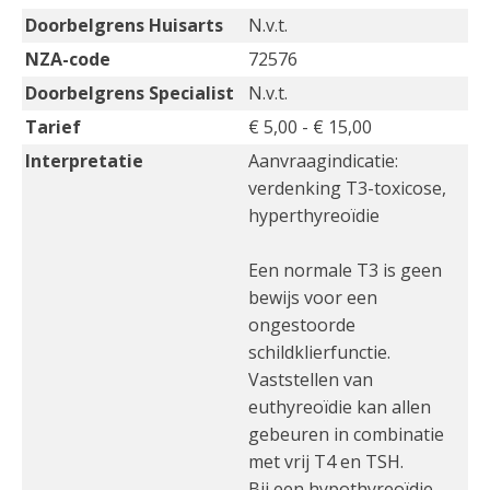
Doorbelgrens Huisarts
N.v.t.
NZA-code
72576
Doorbelgrens Specialist
N.v.t.
Tarief
€ 5,00 - € 15,00
Interpretatie
Aanvraagindicatie:
verdenking T3-toxicose,
hyperthyreoïdie
Een normale T3 is geen
bewijs voor een
ongestoorde
schildklierfunctie.
Vaststellen van
euthyreoïdie kan allen
gebeuren in combinatie
met vrij T4 en TSH.
Bij een hypothyreoïdie