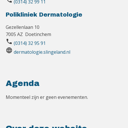
phone
(0314) 32 99 11
Polikliniek Dermatologie
Gezellenlaan 10
7005 AZ Doetinchem
phone
(0314) 32 95 91
language
dermatologie.slingeland.nl
Agenda
Momenteel zijn er geen evenementen.