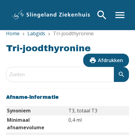
Overslaan
en
search
menu
naar
de
Home
Labgids
Tri-joodthyronine
inhoud
chevron_right
chevron_right
gaan
Tri-joodthyronine
print
Afdrukken
search
Afname-informatie
Synoniem
T3, totaal T3
Minimaal
0,4 ml
afnamevolume