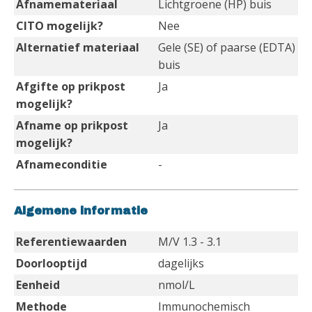
Afnamemateriaal
Lichtgroene (HP) buis
CITO mogelijk?
Nee
Alternatief materiaal
Gele (SE) of paarse (EDTA)
buis
Afgifte op prikpost
Ja
mogelijk?
Afname op prikpost
Ja
mogelijk?
Afnameconditie
-
Algemene informatie
Referentiewaarden
M/V 1.3 - 3.1
Doorlooptijd
dagelijks
Eenheid
nmol/L
Methode
Immunochemisch