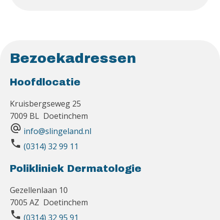
Bezoekadressen
Hoofdlocatie
Kruisbergseweg 25
7009 BL Doetinchem
alternate_email
info@slingeland.nl
phone
(0314) 32 99 11
Polikliniek Dermatologie
Gezellenlaan 10
7005 AZ Doetinchem
phone
(0314) 32 95 91