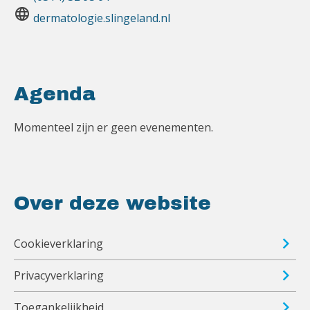
language
dermatologie.slingeland.nl
Agenda
Momenteel zijn er geen evenementen.
Over deze website
Cookieverklaring
Privacyverklaring
Toegankelijkheid