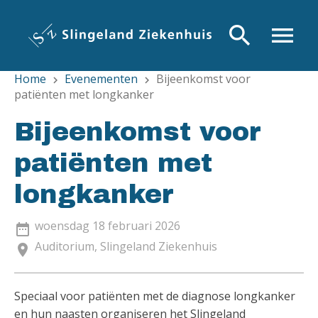
Overslaan
en
search
menu
naar
de
Home
Evenementen
Bijeenkomst voor
inhoud
chevron_right
chevron_right
patiënten met longkanker
gaan
Bijeenkomst voor
patiënten met
longkanker
woensdag 18 februari 2026
date_range
Auditorium, Slingeland Ziekenhuis
location_on
Speciaal voor patiënten met de diagnose longkanker
en hun naasten organiseren het Slingeland