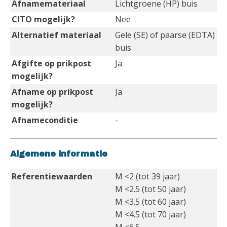
Afnamemateriaal
Lichtgroene (HP) buis
CITO mogelijk?
Nee
Alternatief materiaal
Gele (SE) of paarse (EDTA)
buis
Afgifte op prikpost
Ja
mogelijk?
Afname op prikpost
Ja
mogelijk?
Afnameconditie
-
Algemene informatie
Referentiewaarden
M <2 (tot 39 jaar)
M <2.5 (tot 50 jaar)
M <3.5 (tot 60 jaar)
M <4.5 (tot 70 jaar)