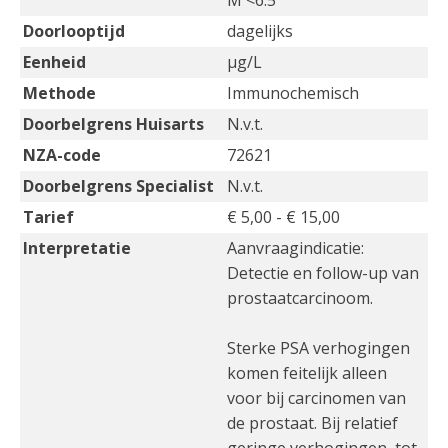
M <6.5
Doorlooptijd
dagelijks
Eenheid
µg/L
Methode
Immunochemisch
Doorbelgrens Huisarts
N.v.t.
NZA-code
72621
Doorbelgrens Specialist
N.v.t.
Tarief
€ 5,00 - € 15,00
Interpretatie
Aanvraagindicatie:
Detectie en follow-up van
prostaatcarcinoom.
Sterke PSA verhogingen
komen feitelijk alleen
voor bij carcinomen van
de prostaat. Bij relatief