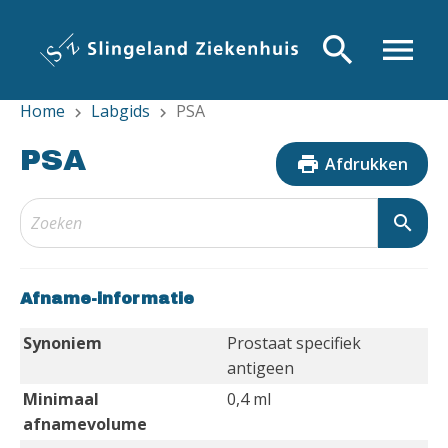
Overslaan
en
search
menu
naar
de
Home
Labgids
PSA
inhoud
chevron_right
chevron_right
gaan
PSA
print
Afdrukken
search
Afname-informatie
Synoniem
Prostaat specifiek
antigeen
Minimaal
0,4 ml
afnamevolume