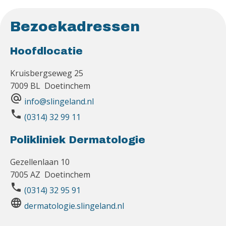
Bezoekadressen
Hoofdlocatie
Kruisbergseweg 25
7009 BL Doetinchem
alternate_email
info@slingeland.nl
phone
(0314) 32 99 11
Polikliniek Dermatologie
Gezellenlaan 10
7005 AZ Doetinchem
phone
(0314) 32 95 91
language
dermatologie.slingeland.nl