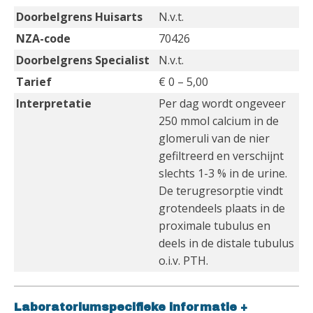
Doorbelgrens Huisarts
N.v.t.
NZA-code
70426
Doorbelgrens Specialist
N.v.t.
Tarief
€ 0 – 5,00
Interpretatie
Per dag wordt ongeveer
250 mmol calcium in de
glomeruli van de nier
gefiltreerd en verschijnt
slechts 1-3 % in de urine.
De terugresorptie vindt
grotendeels plaats in de
proximale tubulus en
deels in de distale tubulus
o.i.v. PTH.
Laboratoriumspecifieke informatie
+