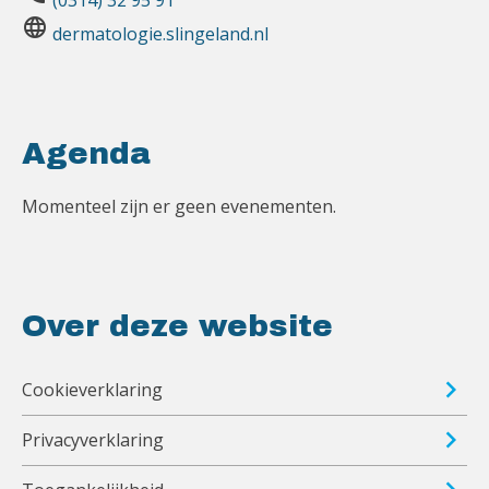
(0314) 32 95 91
language
dermatologie.slingeland.nl
Agenda
Momenteel zijn er geen evenementen.
Over deze website
Cookieverklaring
Privacyverklaring