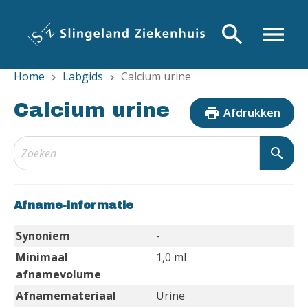
Overslaan
en
search
menu
naar
de
Home
Labgids
Calcium urine
inhoud
chevron_right
chevron_right
gaan
Calcium urine
print
Afdrukken
search
Afname-informatie
Synoniem
-
Minimaal
1,0 ml
afnamevolume
Afnamemateriaal
Urine