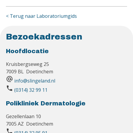
< Terug naar Laboratoriumgids
Bezoekadressen
Hoofdlocatie
Kruisbergseweg 25
7009 BL Doetinchem
alternate_email
info@slingeland.nl
phone
(0314) 32 99 11
Polikliniek Dermatologie
Gezellenlaan 10
7005 AZ Doetinchem
phone