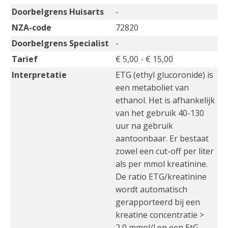
Doorbelgrens Huisarts
-
NZA-code
72820
Doorbelgrens Specialist
-
Tarief
€ 5,00 - € 15,00
Interpretatie
ETG (ethyl glucoronide) is
een metaboliet van
ethanol. Het is afhankelijk
van het gebruik 40-130
uur na gebruik
aantoonbaar. Er bestaat
zowel een cut-off per liter
als per mmol kreatinine.
De ratio ETG/kreatinine
wordt automatisch
gerapporteerd bij een
kreatine concentratie >
2,0 mmol/l en een EtG