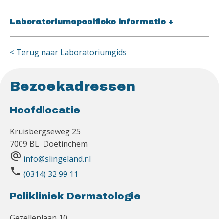
Laboratoriumspecifieke informatie
+
< Terug naar Laboratoriumgids
Bezoekadressen
Hoofdlocatie
Kruisbergseweg 25
7009 BL Doetinchem
alternate_email
info@slingeland.nl
phone
(0314) 32 99 11
Polikliniek Dermatologie
Gezellenlaan 10