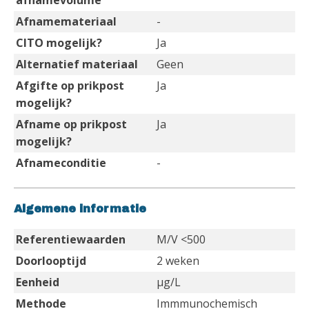
afnamevolume
Afnamemateriaal
-
CITO mogelijk?
Ja
Alternatief materiaal
Geen
Afgifte op prikpost
Ja
mogelijk?
Afname op prikpost
Ja
mogelijk?
Afnameconditie
-
Algemene informatie
Referentiewaarden
M/V <500
Doorlooptijd
2 weken
Eenheid
µg/L
Methode
Immmunochemisch