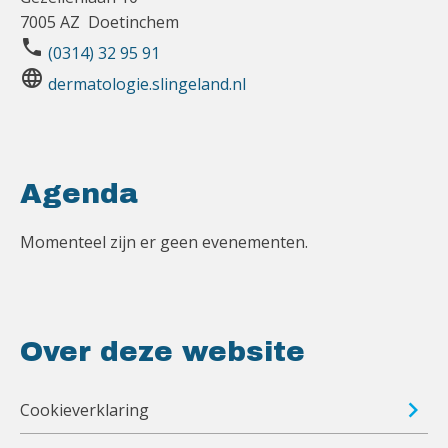
7005 AZ Doetinchem
phone
(0314) 32 95 91
language
dermatologie.slingeland.nl
Agenda
Momenteel zijn er geen evenementen.
Over deze website
Cookieverklaring