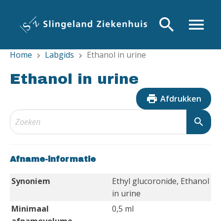
Overslaan
en
search
menu
naar
de
Home
Labgids
Ethanol in urine
inhoud
chevron_right
chevron_right
gaan
Ethanol in urine
print
Afdrukken
search
Afname-informatie
Synoniem
Ethyl glucoronide, Ethanol
in urine
Minimaal
0,5 ml