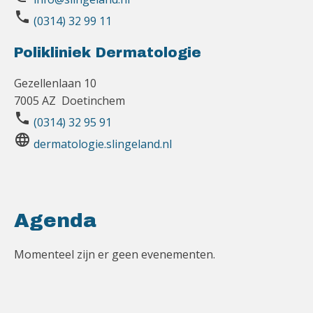
phone
(0314) 32 99 11
Polikliniek Dermatologie
Gezellenlaan 10
7005 AZ Doetinchem
phone
(0314) 32 95 91
language
dermatologie.slingeland.nl
Agenda
Momenteel zijn er geen evenementen.