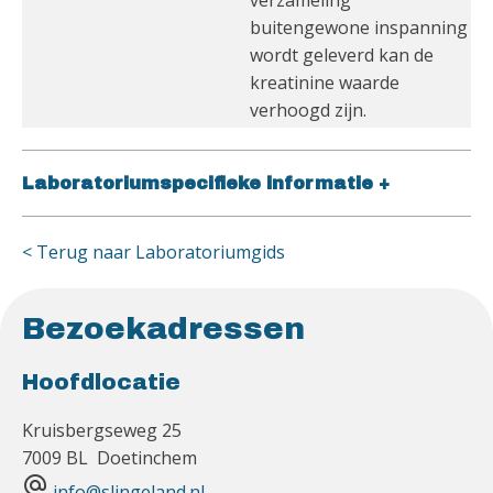
verzameling
buitengewone inspanning
wordt geleverd kan de
kreatinine waarde
verhoogd zijn.
Laboratoriumspecifieke informatie
+
< Terug naar Laboratoriumgids
Bezoekadressen
Hoofdlocatie
Kruisbergseweg 25
7009 BL Doetinchem
alternate_email
info@slingeland.nl