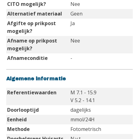
CITO mogelijk?
Nee
Alternatief materiaal
Geen
Afgifte op prikpost
Ja
mogelijk?
Afname op prikpost
Nee
mogelijk?
Afnameconditie
-
Algemene informatie
Referentiewaarden
M 7.1 - 15.9
V 5.2 - 14.1
Doorlooptijd
dagelijks
Eenheid
mmol/24H
Methode
Fotometrisch
Doorbelgrens Huisarts
N.v.t.