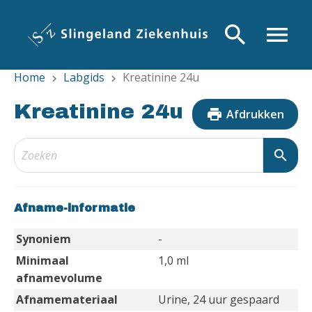
Overslaan
en
search
menu
naar
de
Home
Labgids
Kreatinine 24u
inhoud
chevron_right
chevron_right
gaan
Kreatinine 24u
print
Afdrukken
search
Afname-informatie
Synoniem
-
Minimaal
1,0 ml
afnamevolume
Afnamemateriaal
Urine, 24 uur gespaard