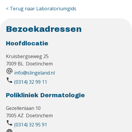
< Terug naar Laboratoriumgids
Bezoekadressen
Hoofdlocatie
Kruisbergseweg 25
7009 BL Doetinchem
alternate_email
info@slingeland.nl
phone
(0314) 32 99 11
Polikliniek Dermatologie
Gezellenlaan 10
7005 AZ Doetinchem
phone
(0314) 32 95 91