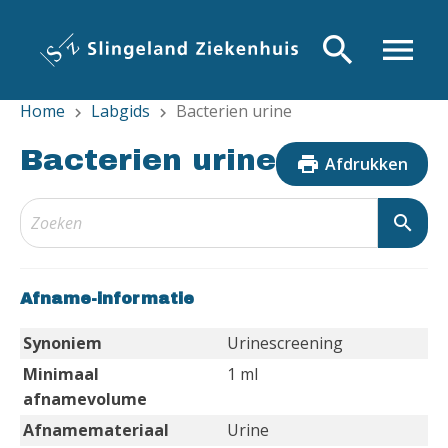
Overslaan
en
search
menu
naar
de
Home
Labgids
Bacterien urine
inhoud
chevron_right
chevron_right
gaan
Bacterien urine
print
Afdrukken
search
Afname-informatie
Synoniem
Urinescreening
Minimaal
1 ml
afnamevolume
Afnamemateriaal
Urine