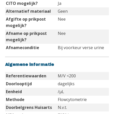
CITO mogelijk?
Ja
Alternatief materiaal
Geen
Afgifte op prikpost
Nee
mogelijk?
Afname op prikpost
Nee
mogelijk?
Afnameconditie
Bij voorkeur verse urine
Algemene informatie
Referentiewaarden
M/V <200
Doorlooptijd
dagelijks
Eenheid
/µL
Methode
Flowcytometrie
Doorbelgrens Huisarts
N.v.t.