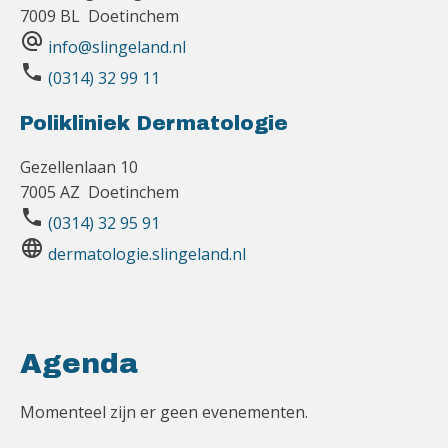
7009 BL Doetinchem
alternate_email
info@slingeland.nl
phone
(0314) 32 99 11
Polikliniek Dermatologie
Gezellenlaan 10
7005 AZ Doetinchem
phone
(0314) 32 95 91
language
dermatologie.slingeland.nl
Agenda
Momenteel zijn er geen evenementen.