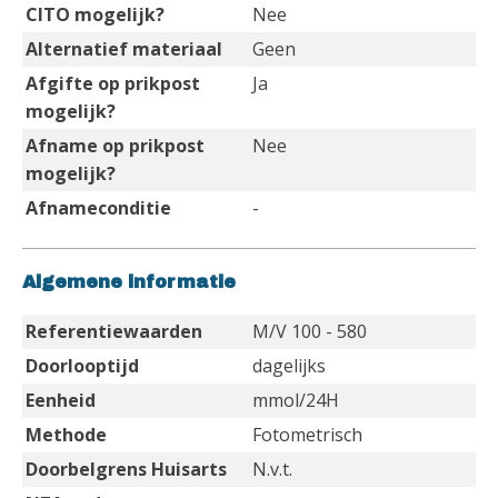
CITO mogelijk?
Nee
Alternatief materiaal
Geen
Afgifte op prikpost
Ja
mogelijk?
Afname op prikpost
Nee
mogelijk?
Afnameconditie
-
Algemene informatie
Referentiewaarden
M/V 100 - 580
Doorlooptijd
dagelijks
Eenheid
mmol/24H
Methode
Fotometrisch
Doorbelgrens Huisarts
N.v.t.