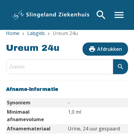
Overslaan
en
search
menu
naar
de
Home
Labgids
Ureum 24u
inhoud
chevron_right
chevron_right
gaan
Ureum 24u
print
Afdrukken
search
Afname-informatie
Synoniem
-
Minimaal
1,0 ml
afnamevolume
Afnamemateriaal
Urine, 24 uur gespaard