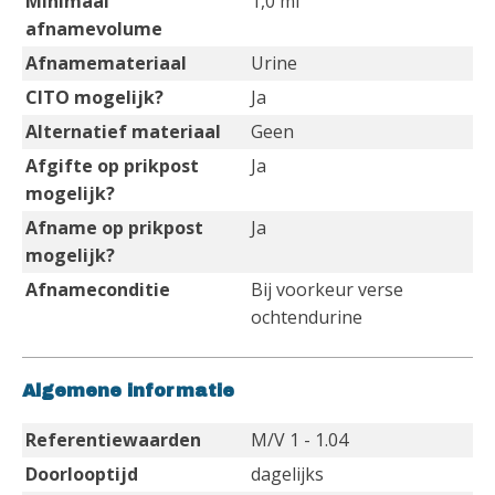
Minimaal
1,0 ml
afnamevolume
Afnamemateriaal
Urine
CITO mogelijk?
Ja
Alternatief materiaal
Geen
Afgifte op prikpost
Ja
mogelijk?
Afname op prikpost
Ja
mogelijk?
Afnameconditie
Bij voorkeur verse
ochtendurine
Algemene informatie
Referentiewaarden
M/V 1 - 1.04
Doorlooptijd
dagelijks