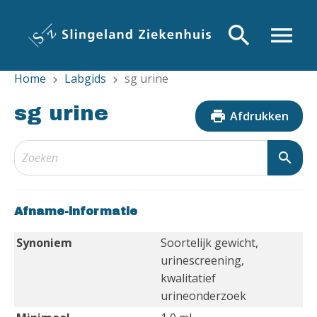
Overslaan
en
search
menu
naar
de
Home
Labgids
sg urine
inhoud
chevron_right
chevron_right
gaan
sg urine
print
Afdrukken
search
Afname-informatie
Synoniem
Soortelijk gewicht,
urinescreening,
kwalitatief
urineonderzoek