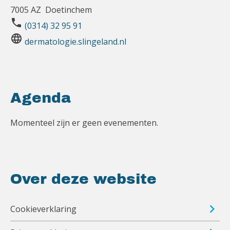
7005 AZ Doetinchem
phone
(0314) 32 95 91
language
dermatologie.slingeland.nl
Agenda
Momenteel zijn er geen evenementen.
Over deze website
Cookieverklaring