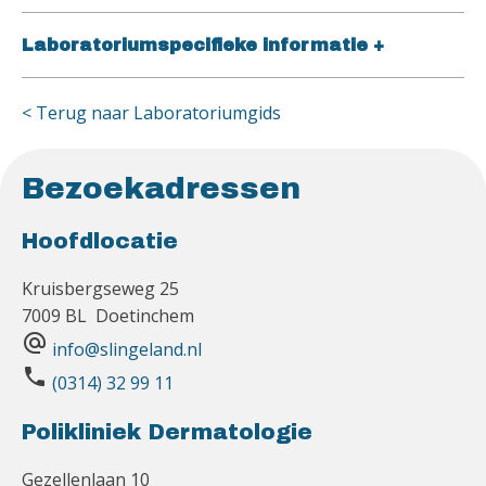
Laboratoriumspecifieke informatie
+
< Terug naar Laboratoriumgids
Bezoekadressen
Hoofdlocatie
Kruisbergseweg 25
7009 BL Doetinchem
alternate_email
info@slingeland.nl
phone
(0314) 32 99 11
Polikliniek Dermatologie
Gezellenlaan 10