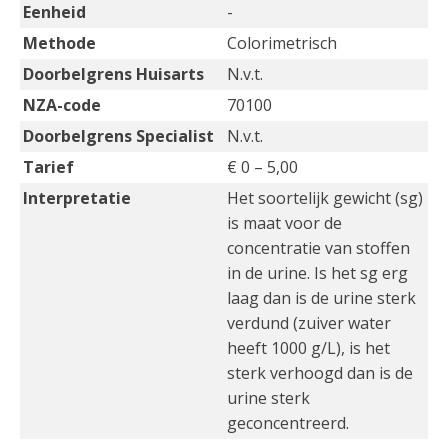
Eenheid
-
Methode
Colorimetrisch
Doorbelgrens Huisarts
N.v.t.
NZA-code
70100
Doorbelgrens Specialist
N.v.t.
Tarief
€ 0 – 5,00
Interpretatie
Het soortelijk gewicht (sg)
is maat voor de
concentratie van stoffen
in de urine. Is het sg erg
laag dan is de urine sterk
verdund (zuiver water
heeft 1000 g/L), is het
sterk verhoogd dan is de
urine sterk
geconcentreerd.