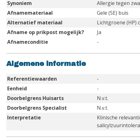
Synoniem
Allergie tegen zwa
Afnamemateriaal
Gele (SE) buis
Alternatief materiaal
Lichtgroene (HP) 
Afname op prikpost mogelijk?
Ja
Afnameconditie
-
Algemene informatie
Referentiewaarden
-
Eenheid
-
Doorbelgrens Huisarts
N.v.t.
Doorbelgrens Specialist
N.v.t.
Interpretatie
Klinische relevant
salicylzuurintoler