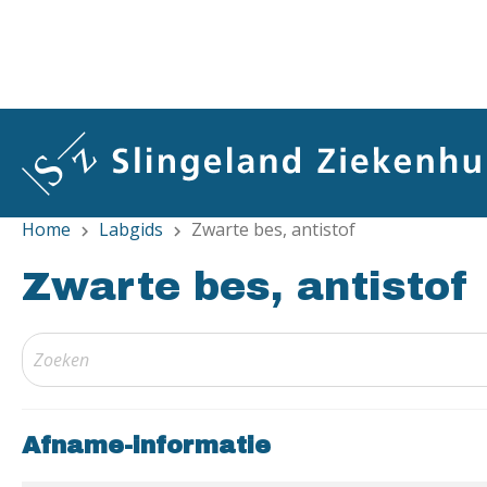
Overslaan
en
naar
de
inhoud
gaan
Home
Labgids
Zwarte bes, antistof
chevron_right
chevron_right
Zwarte bes, antistof
Afname-informatie