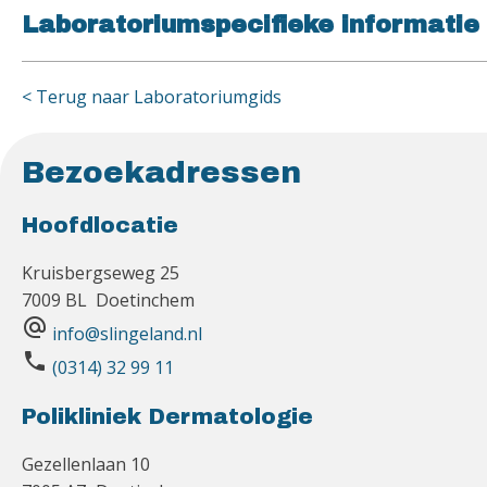
Laboratoriumspecifieke informatie
< Terug naar Laboratoriumgids
Bezoekadressen
Hoofdlocatie
Kruisbergseweg 25
7009 BL Doetinchem
alternate_email
info@slingeland.nl
phone
(0314) 32 99 11
Polikliniek Dermatologie
Gezellenlaan 10