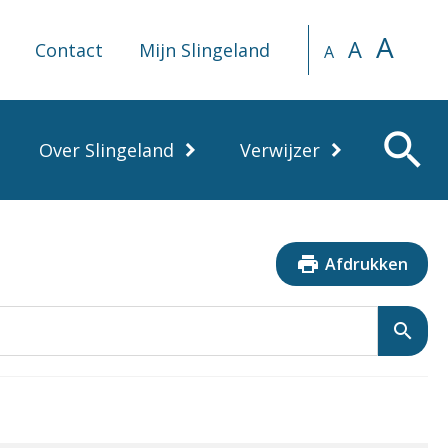
A
A
Contact
Mijn Slingeland
A
search
Over Slingeland
Verwijzer
print
Afdrukken
search