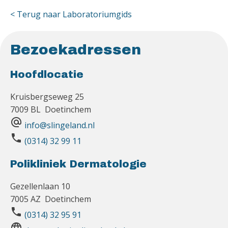
< Terug naar Laboratoriumgids
Bezoekadressen
Hoofdlocatie
Kruisbergseweg 25
7009 BL Doetinchem
alternate_email
info@slingeland.nl
phone
(0314) 32 99 11
Polikliniek Dermatologie
Gezellenlaan 10
7005 AZ Doetinchem
phone
(0314) 32 95 91
language