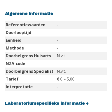
Algemene informatie
Referentiewaarden
-
Doorlooptijd
-
Eenheid
-
Methode
-
Doorbelgrens Huisarts
N.v.t.
NZA-code
-
Doorbelgrens Specialist
N.v.t.
Tarief
€ 0 – 5,00
Interpretatie
-
Laboratoriumspecifieke informatie
+