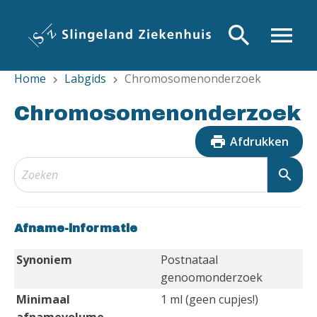
Overslaan
en
search
menu
naar
de
Home
Labgids
Chromosomenonderzoek
inhoud
chevron_right
chevron_right
gaan
Chromosomenonderzoek
print
Afdrukken
search
Afname-informatie
Synoniem
Postnataal
genoomonderzoek
Minimaal
1 ml (geen cupjes!)