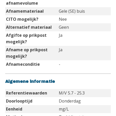
afnamevolume
Afnamemateriaal
Gele (SE) buis
CITO mogelijk?
Nee
Alternatief materiaal
Geen
Afgifte op prikpost
Ja
mogelijk?
Afname op prikpost
Ja
mogelijk?
Afnameconditie
-
Algemene informatie
Referentiewaarden
M/V 5.7 - 25.3
Doorlooptijd
Donderdag
Eenheid
mg/L