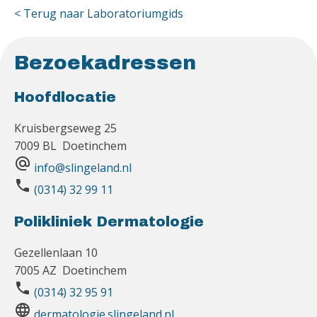
< Terug naar Laboratoriumgids
Bezoekadressen
Hoofdlocatie
Kruisbergseweg 25
7009 BL Doetinchem
alternate_email
info@slingeland.nl
phone
(0314) 32 99 11
Polikliniek Dermatologie
Gezellenlaan 10
7005 AZ Doetinchem
phone
(0314) 32 95 91
language
dermatologie.slingeland.nl