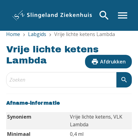
Overslaan
en
search
menu
naar
de
Home
Labgids
Vrije lichte ketens Lambda
inhoud
chevron_right
chevron_right
gaan
Vrije lichte ketens
Lambda
print
Afdrukken
search
Afname-informatie
Synoniem
Vrije lichte ketens, VLK
Lambda
Minimaal
0,4 ml