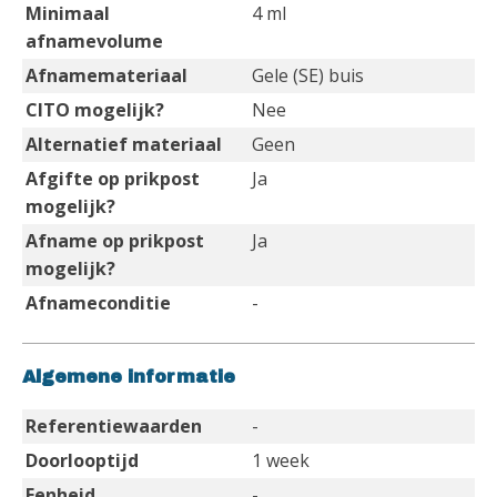
Minimaal
4 ml
afnamevolume
Afnamemateriaal
Gele (SE) buis
CITO mogelijk?
Nee
Alternatief materiaal
Geen
Afgifte op prikpost
Ja
mogelijk?
Afname op prikpost
Ja
mogelijk?
Afnameconditie
-
Algemene informatie
Referentiewaarden
-
Doorlooptijd
1 week
Eenheid
-