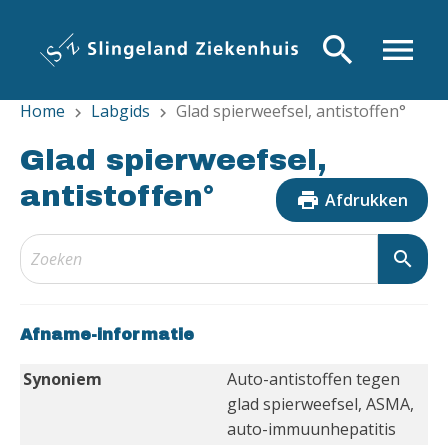
Overslaan
en
search
menu
naar
de
Home
Labgids
Glad spierweefsel, antistoffen°
inhoud
chevron_right
chevron_right
gaan
Glad spierweefsel,
antistoffen°
print
Afdrukken
search
Afname-informatie
Synoniem
Auto-antistoffen tegen
glad spierweefsel, ASMA,
auto-immuunhepatitis