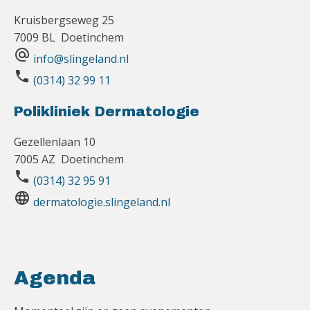
Kruisbergseweg 25
7009 BL Doetinchem
alternate_email
info@slingeland.nl
phone
(0314) 32 99 11
Polikliniek Dermatologie
Gezellenlaan 10
7005 AZ Doetinchem
phone
(0314) 32 95 91
language
dermatologie.slingeland.nl
Agenda