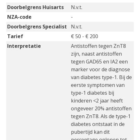
Doorbelgrens Huisarts
N.v.t.
NZA-code
-
Doorbelgrens Specialist
N.v.t.
Tarief
€ 50 - € 200
Interpretatie
Antistoffen tegen ZnT8
zijn, naast antistoffen
tegen GAD65 en IA2 een
marker voor de diagnose
van diabetes type-1. Bij de
eerste symptomen van
type-1 diabetes bij
kinderen <2 jaar heeft
ongeveer 20% antistoffen
tegen ZnT8. Als de type-1
diabetes ontstaat in de
pubertijd kan dit
percentage oplopen tot