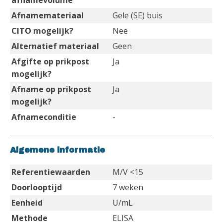
afnamevolume
Afnamemateriaal
Gele (SE) buis
CITO mogelijk?
Nee
Alternatief materiaal
Geen
Afgifte op prikpost
Ja
mogelijk?
Afname op prikpost
Ja
mogelijk?
Afnameconditie
-
Algemene informatie
Referentiewaarden
M/V <15
Doorlooptijd
7 weken
Eenheid
U/mL
Methode
ELISA