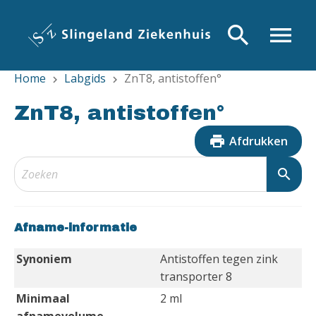
Overslaan
en
search
menu
naar
de
Home
Labgids
ZnT8, antistoffen°
inhoud
chevron_right
chevron_right
gaan
ZnT8, antistoffen°
print
Afdrukken
search
Afname-informatie
Synoniem
Antistoffen tegen zink
transporter 8
Minimaal
2 ml