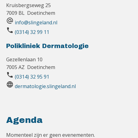
Kruisbergseweg 25
7009 BL Doetinchem
alternate_email
info@slingeland.nl
phone
(0314) 32 99 11
Polikliniek Dermatologie
Gezellenlaan 10
7005 AZ Doetinchem
phone
(0314) 32 95 91
language
dermatologie.slingeland.nl
Agenda
Momenteel zijn er geen evenementen.