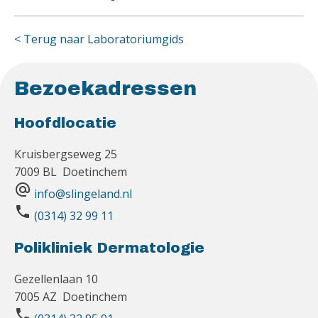
< Terug naar Laboratoriumgids
Bezoekadressen
Hoofdlocatie
Kruisbergseweg 25
7009 BL Doetinchem
alternate_email
info@slingeland.nl
phone
(0314) 32 99 11
Polikliniek Dermatologie
Gezellenlaan 10
7005 AZ Doetinchem
phone