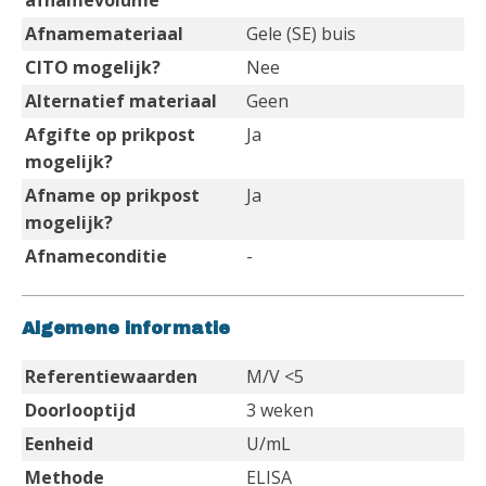
afnamevolume
Afnamemateriaal
Gele (SE) buis
CITO mogelijk?
Nee
Alternatief materiaal
Geen
Afgifte op prikpost
Ja
mogelijk?
Afname op prikpost
Ja
mogelijk?
Afnameconditie
-
Algemene informatie
Referentiewaarden
M/V <5
Doorlooptijd
3 weken
Eenheid
U/mL
Methode
ELISA