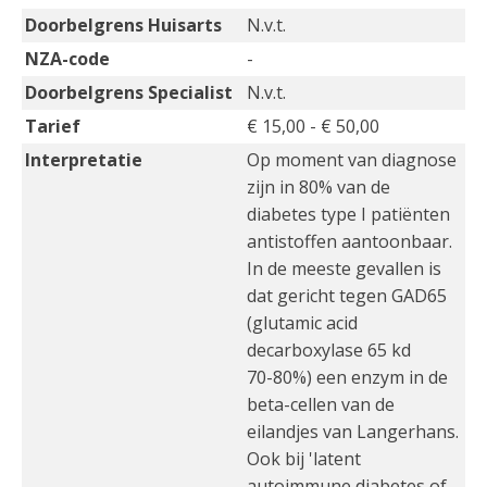
Doorbelgrens Huisarts
N.v.t.
NZA-code
-
Doorbelgrens Specialist
N.v.t.
Tarief
€ 15,00 - € 50,00
Interpretatie
Op moment van diagnose
zijn in 80% van de
diabetes type I patiënten
antistoffen aantoonbaar.
In de meeste gevallen is
dat gericht tegen GAD65
(glutamic acid
decarboxylase 65 kd
70-80%) een enzym in de
beta-cellen van de
eilandjes van Langerhans.
Ook bij 'latent
autoimmune diabetes of