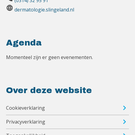
(0314) 32 95 91
language
dermatologie.slingeland.nl
Agenda
Momenteel zijn er geen evenementen.
Over deze website
Cookieverklaring
Privacyverklaring