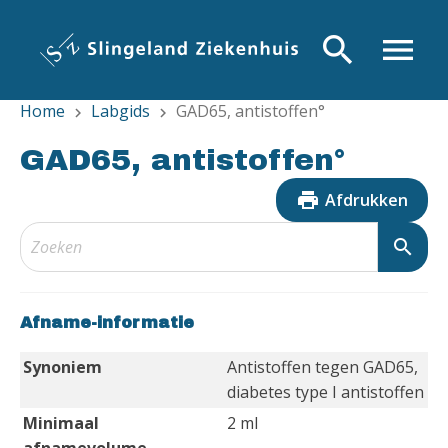
Overslaan
en
search
menu
naar
de
Home
Labgids
GAD65, antistoffen°
inhoud
chevron_right
chevron_right
gaan
GAD65, antistoffen°
print
Afdrukken
search
Afname-informatie
Synoniem
Antistoffen tegen GAD65,
diabetes type I antistoffen
Minimaal
2 ml