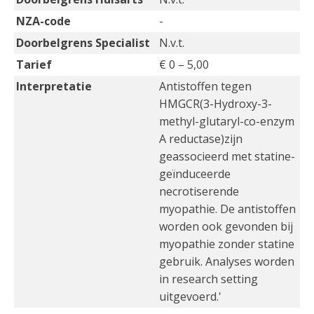
NZA-code
-
Doorbelgrens Specialist
N.v.t.
Tarief
€ 0 – 5,00
Interpretatie
Antistoffen tegen
HMGCR(3-Hydroxy-3-
methyl-glutaryl-co-enzym
A reductase)zijn
geassocieerd met statine-
geïnduceerde
necrotiserende
myopathie. De antistoffen
worden ook gevonden bij
myopathie zonder statine
gebruik. Analyses worden
in research setting
uitgevoerd.'