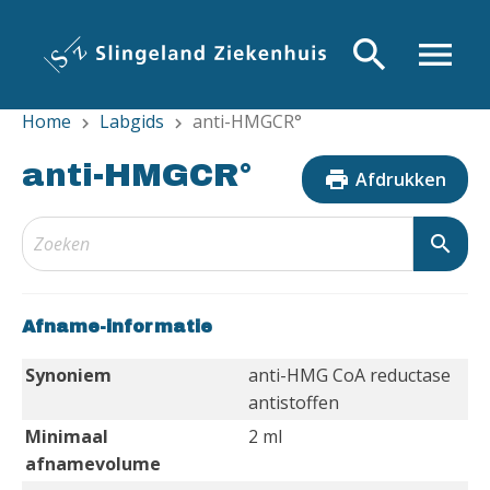
Overslaan
en
search
menu
naar
de
Home
Labgids
anti-HMGCR°
inhoud
chevron_right
chevron_right
gaan
anti-HMGCR°
print
Afdrukken
search
Afname-informatie
Synoniem
anti-HMG CoA reductase
antistoffen
Minimaal
2 ml
afnamevolume