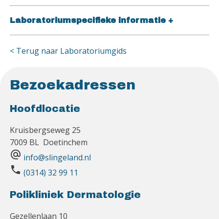
Laboratoriumspecifieke informatie
+
< Terug naar Laboratoriumgids
Bezoekadressen
Hoofdlocatie
Kruisbergseweg 25
7009 BL Doetinchem
alternate_email
info@slingeland.nl
phone
(0314) 32 99 11
Polikliniek Dermatologie
Gezellenlaan 10