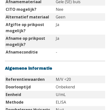
Afnamemateriaal
Gele (SE) buis
CITO mogelijk?
Nee
Alternatief materiaal
Geen
Afgifte op prikpost
Ja
mogelijk?
Afname op prikpost
Ja
mogelijk?
Afnameconditie
-
Algemene informatie
Referentiewaarden
M/V <20
Doorlooptijd
Onbekend
Eenheid
U/mL
Methode
ELISA
Doorbelgrens Huisarts
N.v.t.