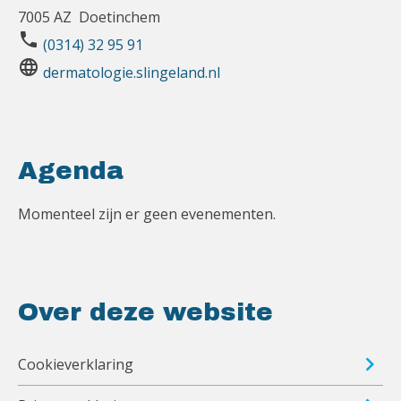
7005 AZ Doetinchem
phone
(0314) 32 95 91
language
dermatologie.slingeland.nl
Agenda
Momenteel zijn er geen evenementen.
Over deze website
Cookieverklaring