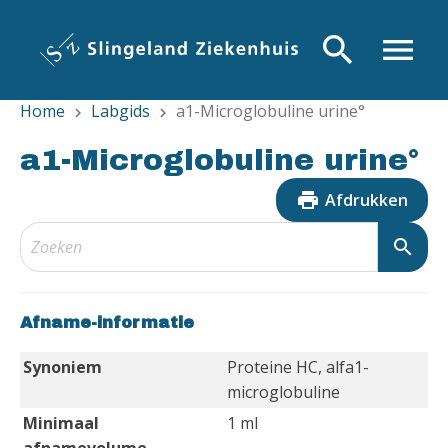
Overslaan
en
search
menu
naar
de
Home
Labgids
a1-Microglobuline urine°
inhoud
chevron_right
chevron_right
gaan
a1-Microglobuline urine°
print
Afdrukken
search
Afname-informatie
Synoniem
Proteine HC, alfa1-
microglobuline
Minimaal
1 ml