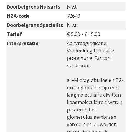
Doorbelgrens Huisarts
N.v.t.
NZA-code
72640
Doorbelgrens Specialist
N.v.t.
Tarief
€ 5,00 - € 15,00
Interpretatie
Aanvraagindicatie:
Verdenking tubulaire
proteinurie, Fanconi
syndroom,
a1-Microglobuline en B2-
microglobuline zijn een
laagmoleculaire eiwitten.
Laagmoleculaire eiwitten
passeren het
glomerulusmembraan
van de nier. Zij worden
normaliter door de