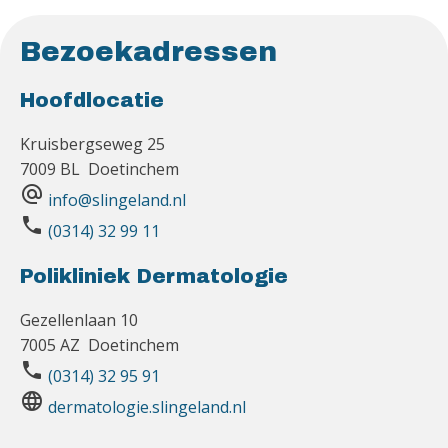
Bezoekadressen
Hoofdlocatie
Kruisbergseweg 25
7009 BL Doetinchem
alternate_email
info@slingeland.nl
phone
(0314) 32 99 11
Polikliniek Dermatologie
Gezellenlaan 10
7005 AZ Doetinchem
phone
(0314) 32 95 91
language
dermatologie.slingeland.nl