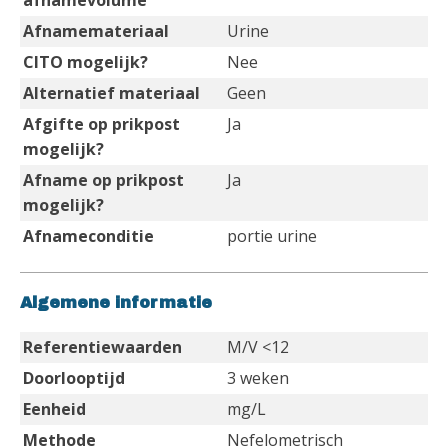
afnamevolume
Afnamemateriaal
Urine
CITO mogelijk?
Nee
Alternatief materiaal
Geen
Afgifte op prikpost
Ja
mogelijk?
Afname op prikpost
Ja
mogelijk?
Afnameconditie
portie urine
Algemene informatie
Referentiewaarden
M/V <12
Doorlooptijd
3 weken
Eenheid
mg/L
Methode
Nefelometrisch