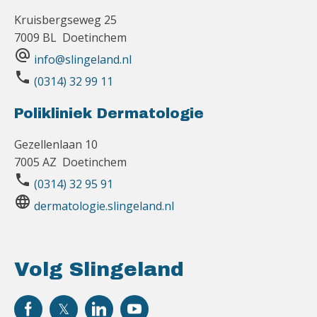
Kruisbergseweg 25
7009 BL Doetinchem
alternate_email
info@slingeland.nl
phone
(0314) 32 99 11
Polikliniek Dermatologie
Gezellenlaan 10
7005 AZ Doetinchem
phone
(0314) 32 95 91
language
dermatologie.slingeland.nl
Volg Slingeland