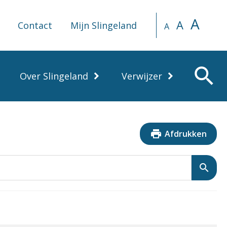
A
A
Contact
Mijn Slingeland
A
search
Over Slingeland
Verwijzer
print
Afdrukken
search