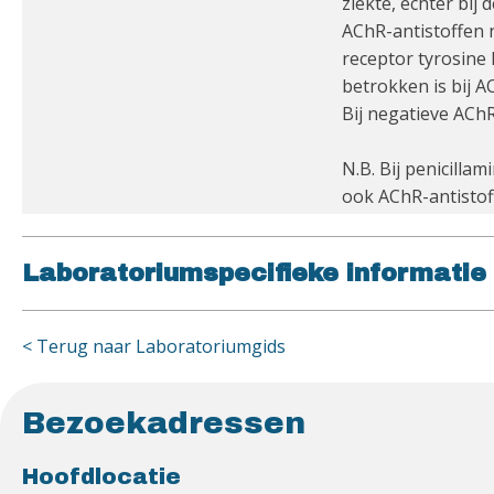
ziekte, echter bij
AChR-antistoffen 
receptor tyrosine 
betrokken is bij A
Bij negatieve AChR
N.B. Bij penicilla
ook AChR-antistof
Laboratoriumspecifieke informatie
< Terug naar Laboratoriumgids
Bezoekadressen
Hoofdlocatie