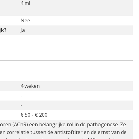
4 ml
Nee
jk?
Ja
4 weken
-
-
€ 50 - € 200
toren (AChR) een belangrijke rol in de pathogenese. Ze
n correlatie tussen de antistoftiter en de ernst van de