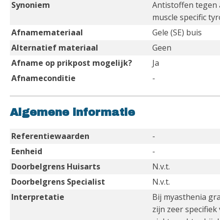
Synoniem
Antistoffen tegen 
muscle specific ty
Afnamemateriaal
Gele (SE) buis
Alternatief materiaal
Geen
Afname op prikpost mogelijk?
Ja
Afnameconditie
-
Algemene informatie
Referentiewaarden
-
Eenheid
-
Doorbelgrens Huisarts
N.v.t.
Doorbelgrens Specialist
N.v.t.
Interpretatie
Bij myasthenia gra
zijn zeer specifie