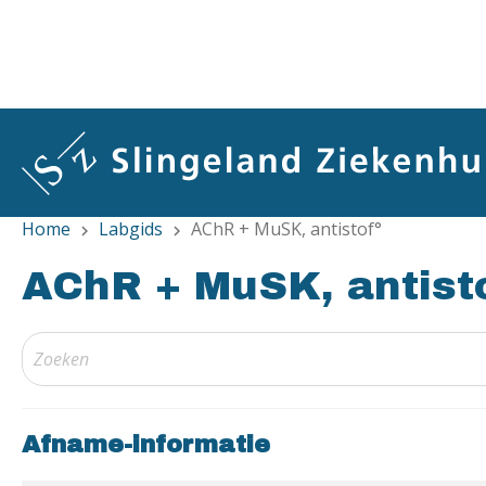
Overslaan
en
naar
de
inhoud
gaan
Home
Labgids
AChR + MuSK, antistof°
chevron_right
chevron_right
AChR + MuSK, antist
Afname-informatie