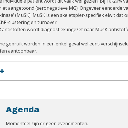
 de individuele patiënt wordt dit vaak wel gezien. Bij 10-20
niet aangetoond (seronegatieve MG). Ongeveer eenderde van 
kinase’ (MuSK). MuSK is een skeletspier-specifiek eiwit dat 
ChR-clustering en turnover.
 antistoffen wordt diagnostiek ingezet naar MusK antistoff
mine gebruik worden in een enkel geval wel eens verschijnsel
fen aantoonbaar.
+
Agenda
Momenteel zijn er geen evenementen.