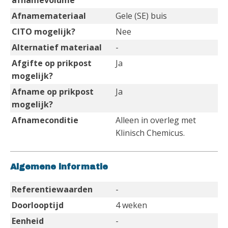
afnamevolume
Afnamemateriaal
Gele (SE) buis
CITO mogelijk?
Nee
Alternatief materiaal
-
Afgifte op prikpost
Ja
mogelijk?
Afname op prikpost
Ja
mogelijk?
Afnameconditie
Alleen in overleg met
Klinisch Chemicus.
Algemene informatie
Referentiewaarden
-
Doorlooptijd
4 weken
Eenheid
-