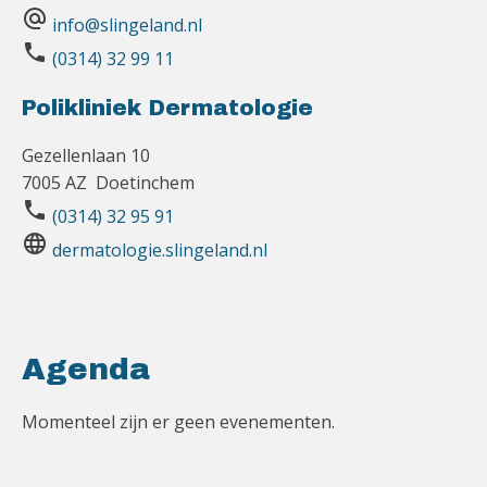
alternate_email
info@slingeland.nl
phone
(0314) 32 99 11
Polikliniek Dermatologie
Gezellenlaan 10
7005 AZ Doetinchem
phone
(0314) 32 95 91
language
dermatologie.slingeland.nl
Agenda
Momenteel zijn er geen evenementen.