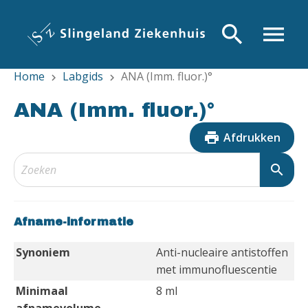
Overslaan
en
search
menu
naar
de
Home
Labgids
ANA (Imm. fluor.)°
inhoud
chevron_right
chevron_right
gaan
ANA (Imm. fluor.)°
print
Afdrukken
search
Afname-informatie
Synoniem
Anti-nucleaire antistoffen
met immunofluescentie
Minimaal
8 ml