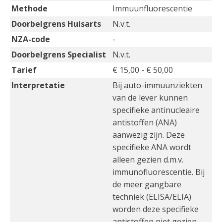
Methode
Immuunfluorescentie
Doorbelgrens Huisarts
N.v.t.
NZA-code
-
Doorbelgrens Specialist
N.v.t.
Tarief
€ 15,00 - € 50,00
Interpretatie
Bij auto-immuunziekten
van de lever kunnen
specifieke antinucleaire
antistoffen (ANA)
aanwezig zijn. Deze
specifieke ANA wordt
alleen gezien d.m.v.
immunofluorescentie. Bij
de meer gangbare
techniek (ELISA/ELIA)
worden deze specifieke
antistoffen niet gezien.