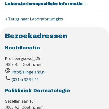
Laboratoriumspecifieke informatie
+
< Terug naar Laboratoriumgids
Bezoekadressen
Hoofdlocatie
Kruisbergseweg 25
7009 BL Doetinchem
alternate_email
info@slingeland.nl
phone
(0314) 32 99 11
Polikliniek Dermatologie
Gezellenlaan 10
7005 AZ Doetinchem