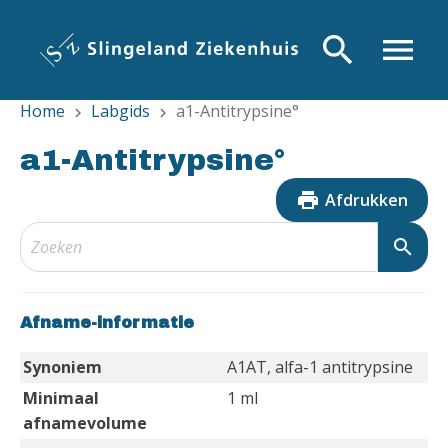
Overslaan
en
search
menu
naar
de
Home
Labgids
a1-Antitrypsine°
inhoud
chevron_right
chevron_right
gaan
a1-Antitrypsine°
print
Afdrukken
search
Afname-informatie
Synoniem
A1AT, alfa-1 antitrypsine
Minimaal
1 ml
afnamevolume