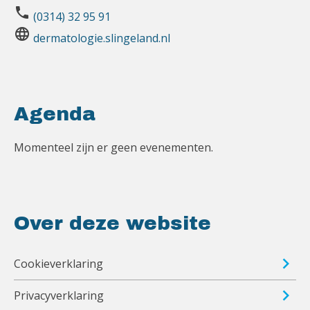
phone
(0314) 32 95 91
language
dermatologie.slingeland.nl
Agenda
Momenteel zijn er geen evenementen.
Over deze website
Cookieverklaring
Privacyverklaring