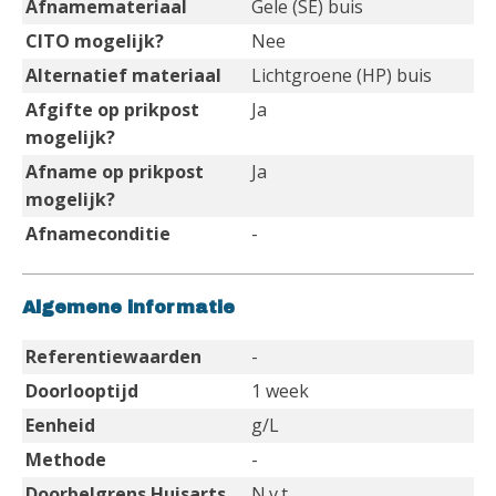
Afnamemateriaal
Gele (SE) buis
CITO mogelijk?
Nee
Alternatief materiaal
Lichtgroene (HP) buis
Afgifte op prikpost
Ja
mogelijk?
Afname op prikpost
Ja
mogelijk?
Afnameconditie
-
Algemene informatie
Referentiewaarden
-
Doorlooptijd
1 week
Eenheid
g/L
Methode
-
Doorbelgrens Huisarts
N.v.t.