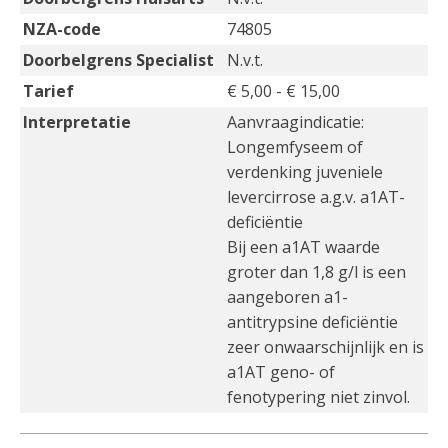
NZA-code
74805
Doorbelgrens Specialist
N.v.t.
Tarief
€ 5,00 - € 15,00
Interpretatie
Aanvraagindicatie:
Longemfyseem of
verdenking juveniele
levercirrose a.g.v. a1AT-
deficiëntie
Bij een a1AT waarde
groter dan 1,8 g/l is een
aangeboren a1-
antitrypsine deficiëntie
zeer onwaarschijnlijk en is
a1AT geno- of
fenotypering niet zinvol.