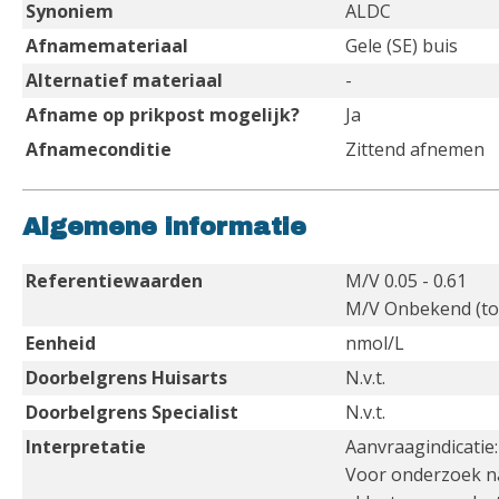
Synoniem
ALDC
Afnamemateriaal
Gele (SE) buis
Alternatief materiaal
-
Afname op prikpost mogelijk?
Ja
Afnameconditie
Zittend afnemen
Algemene informatie
Referentiewaarden
M/V 0.05 - 0.61
M/V Onbekend (to
Eenheid
nmol/L
Doorbelgrens Huisarts
N.v.t.
Doorbelgrens Specialist
N.v.t.
Interpretatie
Aanvraagindicatie
Voor onderzoek na