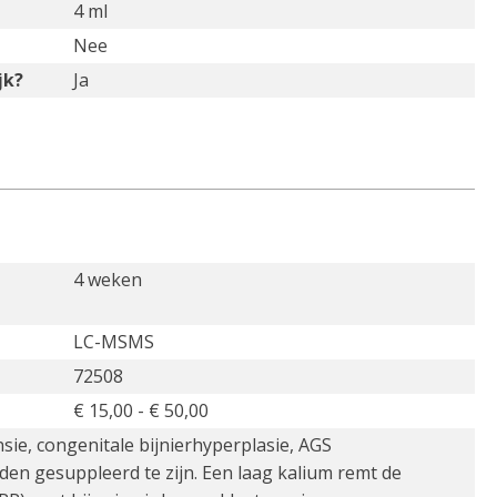
4 ml
Nee
jk?
Ja
4 weken
LC-MSMS
72508
€ 15,00 - € 50,00
ie, congenitale bijnierhyperplasie, AGS
en gesuppleerd te zijn. Een laag kalium remt de