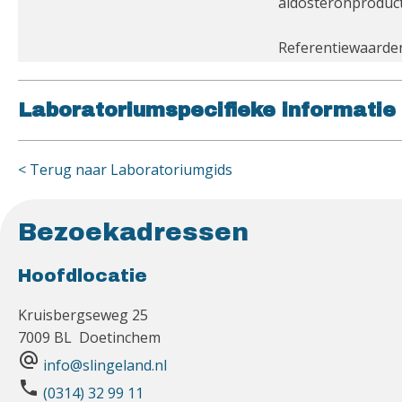
aldosteronproduct
Referentiewaarden
Laboratoriumspecifieke informatie
< Terug naar Laboratoriumgids
Bezoekadressen
Hoofdlocatie
Kruisbergseweg 25
7009 BL Doetinchem
alternate_email
info@slingeland.nl
phone
(0314) 32 99 11