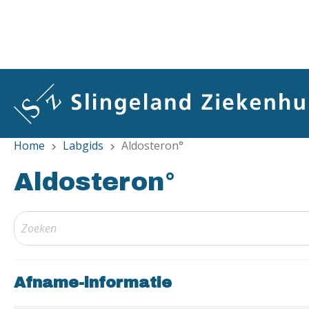
Overslaan
en
naar
de
inhoud
gaan
Home
Labgids
Aldosteron°
chevron_right
chevron_right
Aldosteron°
Afname-informatie