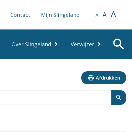
A
A
Contact
Mijn Slingeland
A
search
Over Slingeland
Verwijzer
print
Afdrukken
search