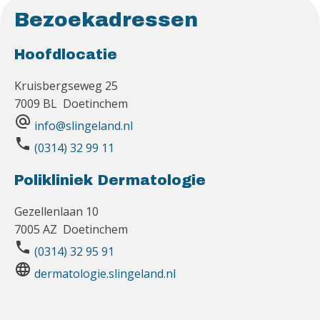
Bezoekadressen
Hoofdlocatie
Kruisbergseweg 25
7009 BL Doetinchem
alternate_email
info@slingeland.nl
phone
(0314) 32 99 11
Polikliniek Dermatologie
Gezellenlaan 10
7005 AZ Doetinchem
phone
(0314) 32 95 91
language
dermatologie.slingeland.nl