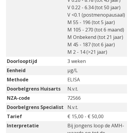
V 0.26 - 8.78 (tot 45 jaar)
V 0.22 - 6.34 (tot 50 jaar)
V <0.1 (postmenopausaal)
M 55 - 196 (tot 5 jaar)
M 105 - 270 (tot 6 maand)
M Onbekend (tot 21 jaar)
M 45 - 187 (tot 6 jaar)
M 2 - 14 (>21 jaar)
Doorlooptijd
3 weken
Eenheid
µg/L
Methode
ELISA
Doorbelgrens Huisarts
N.v.t.
NZA-code
72566
Doorbelgrens Specialist
N.v.t.
Tarief
€ 15,00 - € 50,00
Interpretatie
Bij jongens loop de AMH-