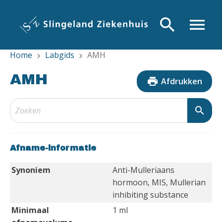
Overslaan
en
search
menu
naar
de
Home
Labgids
AMH
inhoud
chevron_right
chevron_right
gaan
AMH
print
Afdrukken
search
Afname-informatie
Synoniem
Anti-Mulleriaans
hormoon, MIS, Mullerian
inhibiting substance
Minimaal
1 ml