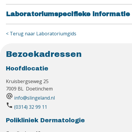
Laboratoriumspecifieke informatie
< Terug naar Laboratoriumgids
Bezoekadressen
Hoofdlocatie
Kruisbergseweg 25
7009 BL Doetinchem
alternate_email
info@slingeland.nl
phone
(0314) 32 99 11
Polikliniek Dermatologie