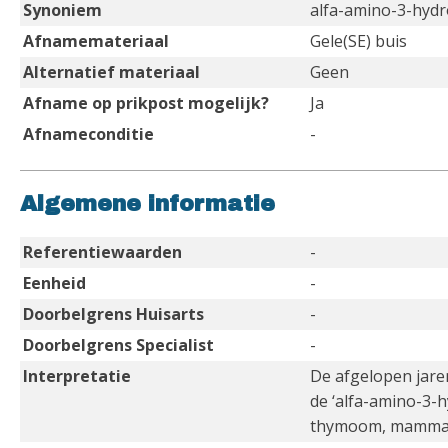
Synoniem
alfa-amino-3-hydr
Afnamemateriaal
Gele(SE) buis
Alternatief materiaal
Geen
Afname op prikpost mogelijk?
Ja
Afnameconditie
-
Algemene informatie
Referentiewaarden
-
Eenheid
-
Doorbelgrens Huisarts
-
Doorbelgrens Specialist
-
Interpretatie
De afgelopen jaren
de ‘alfa-amino-3-
thymoom, mammacar