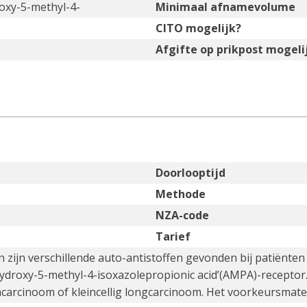
oxy-5-methyl-4-
Minimaal afnamevolume
CITO mogelijk?
Afgifte op prikpost mogeli
Doorlooptijd
Methode
NZA-code
Tarief
 zijn verschillende auto-antistoffen gevonden bij patiënten m
hydroxy-5-methyl-4-isoxazolepropionic acid’(AMPA)-receptor
cinoom of kleincellig longcarcinoom. Het voorkeursmateria