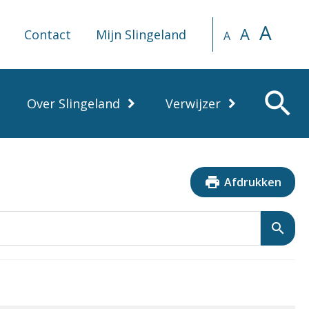
A
A
Contact
Mijn Slingeland
A
search
Over Slingeland
Verwijzer
print
Afdrukken
search