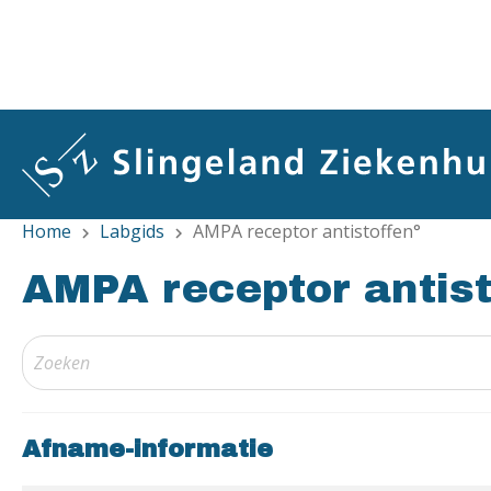
Overslaan
en
naar
de
inhoud
gaan
Home
Labgids
AMPA receptor antistoffen°
chevron_right
chevron_right
AMPA receptor antist
Afname-informatie