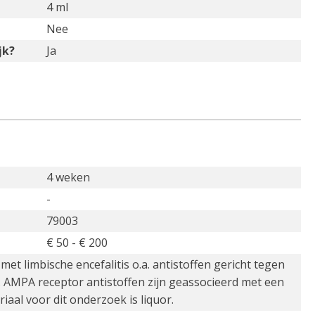
4 ml
Nee
jk?
Ja
4 weken
-
79003
€ 50 - € 200
et limbische encefalitis o.a. antistoffen gericht tegen
. AMPA receptor antistoffen zijn geassocieerd met een
al voor dit onderzoek is liquor.