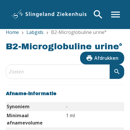
Overslaan
en
search
menu
naar
de
Home
Labgids
B2-Microglobuline urine°
inhoud
chevron_right
chevron_right
gaan
B2-Microglobuline urine°
print
Afdrukken
search
Afname-informatie
Synoniem
-
Minimaal
1 ml
afnamevolume