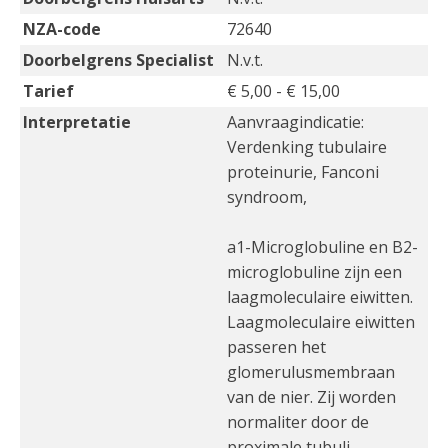
NZA-code
72640
Doorbelgrens Specialist
N.v.t.
Tarief
€ 5,00 - € 15,00
Interpretatie
Aanvraagindicatie:
Verdenking tubulaire
proteinurie, Fanconi
syndroom,
a1-Microglobuline en B2-
microglobuline zijn een
laagmoleculaire eiwitten.
Laagmoleculaire eiwitten
passeren het
glomerulusmembraan
van de nier. Zij worden
normaliter door de
proximale tubuli