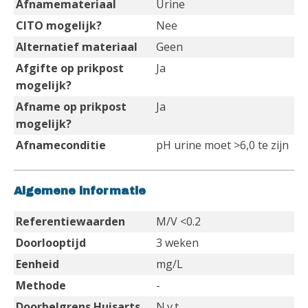
Afnamemateriaal
Urine
CITO mogelijk?
Nee
Alternatief materiaal
Geen
Afgifte op prikpost
Ja
mogelijk?
Afname op prikpost
Ja
mogelijk?
Afnameconditie
pH urine moet >6,0 te zijn
Algemene informatie
Referentiewaarden
M/V <0.2
Doorlooptijd
3 weken
Eenheid
mg/L
Methode
-
Doorbelgrens Huisarts
N.v.t.