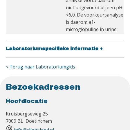
analyse wordt daarom
niet uitgevoerd bij een pH
<6,0. De voorkeursanalyse
is daarom a1-
microglobuline in urine.
Laboratoriumspecifieke informatie
+
< Terug naar Laboratoriumgids
Bezoekadressen
Hoofdlocatie
Kruisbergseweg 25
7009 BL Doetinchem
alternate_email