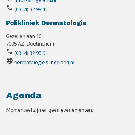
info@slingeland.nl
phone
(0314) 32 99 11
Polikliniek Dermatologie
Gezellenlaan 10
7005 AZ Doetinchem
phone
(0314) 32 95 91
language
dermatologie.slingeland.nl
Agenda
Momenteel zijn er geen evenementen.