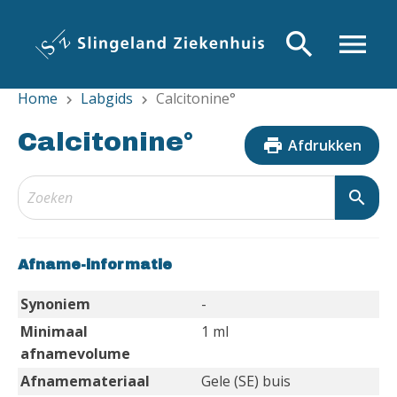
Overslaan
en
search
menu
naar
de
Home
Labgids
Calcitonine°
inhoud
chevron_right
chevron_right
gaan
Calcitonine°
print
Afdrukken
search
Afname-informatie
Synoniem
-
Minimaal
1 ml
afnamevolume
Afnamemateriaal
Gele (SE) buis