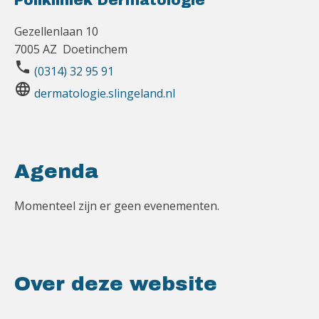
Polikliniek Dermatologie
Gezellenlaan 10
7005 AZ Doetinchem
phone
(0314) 32 95 91
language
dermatologie.slingeland.nl
Agenda
Momenteel zijn er geen evenementen.
Over deze website