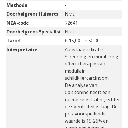
Methode
-
Doorbelgrens Huisarts
N.v.t.
NZA-code
72641
Doorbelgrens Specialist
N.v.t.
Tarief
€ 15,00 - € 50,00
Interpretatie
Aanvraagindicatie:
Screening en monitoring
effect therapie van
medullair
schildkliercarcinoom.
De analyse van
Calcitonine heeft een
goede sensitiviteit, echter
de specificiteit is laag. De
pos. voorspellende
waarde is 15-25% en