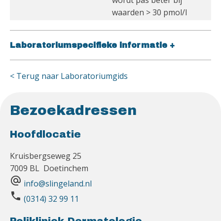
wordt pas beter bij
waarden > 30 pmol/l
Laboratoriumspecifieke informatie
+
< Terug naar Laboratoriumgids
Bezoekadressen
Hoofdlocatie
Kruisbergseweg 25
7009 BL Doetinchem
alternate_email
info@slingeland.nl
phone
(0314) 32 99 11