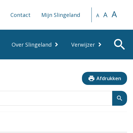
A
A
Contact
Mijn Slingeland
A
search
Over Slingeland
Verwijzer
print
Afdrukken
search