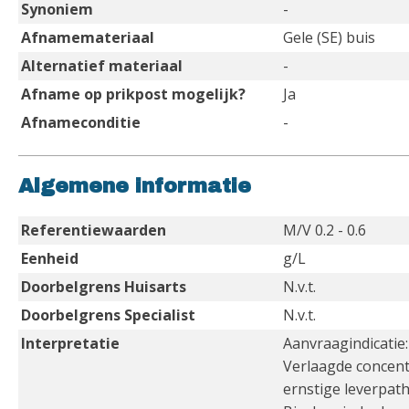
Synoniem
-
Afnamemateriaal
Gele (SE) buis
Alternatief materiaal
-
Afname op prikpost mogelijk?
Ja
Afnameconditie
-
Algemene informatie
Referentiewaarden
M/V 0.2 - 0.6
Eenheid
g/L
Doorbelgrens Huisarts
N.v.t.
Doorbelgrens Specialist
N.v.t.
Interpretatie
Aanvraagindicatie:
Verlaagde concentr
ernstige leverpath