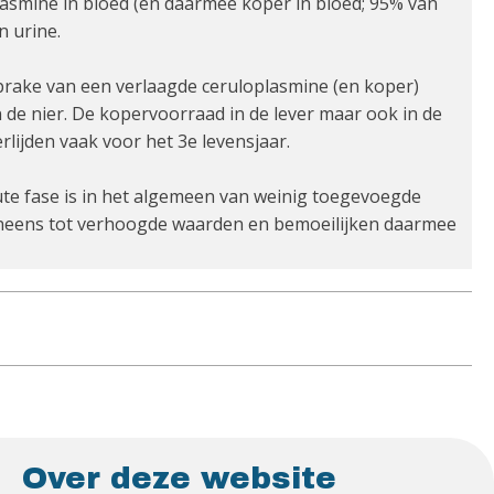
asmine in bloed (en daarmee koper in bloed; 95% van
n urine.
sprake van een verlaagde ceruloplasmine (en koper)
 de nier. De kopervoorraad in de lever maar ook in de
rlijden vaak voor het 3e levensjaar.
cute fase is in het algemeen van weinig toegevoegde
eneens tot verhoogde waarden en bemoeilijken daarmee
Over deze website