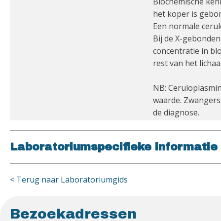
Biochemische kenm
het koper is gebo
Een normale cerulo
Bij de X-gebonden
concentratie in bl
rest van het licha
NB: Ceruloplasmine
waarde. Zwangersc
de diagnose.
Laboratoriumspecifieke informatie
< Terug naar Laboratoriumgids
Bezoekadressen