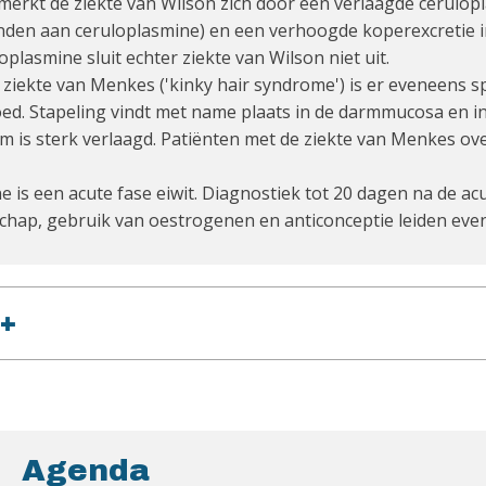
erkt de ziekte van Wilson zich door een verlaagde cerulopl
nden aan ceruloplasmine) en een verhoogde koperexcretie i
plasmine sluit echter ziekte van Wilson niet uit.
 ziekte van Menkes ('kinky hair syndrome') is er eveneens 
oed. Stapeling vindt met name plaats in de darmmucosa en in
am is sterk verlaagd. Patiënten met de ziekte van Menkes ove
 is een acute fase eiwit. Diagnostiek tot 20 dagen na de a
hap, gebruik van oestrogenen en anticonceptie leiden ev
+
Agenda