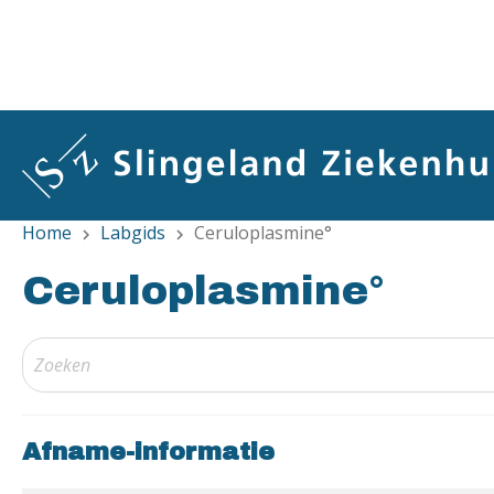
Overslaan
en
naar
de
inhoud
gaan
Home
Labgids
Ceruloplasmine°
chevron_right
chevron_right
Ceruloplasmine°
Afname-informatie