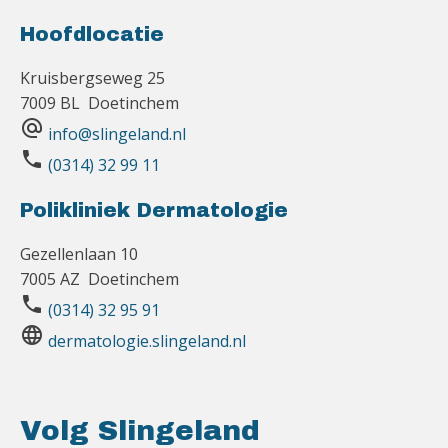
Hoofdlocatie
Kruisbergseweg 25
7009 BL Doetinchem
alternate_email
info@slingeland.nl
phone
(0314) 32 99 11
Polikliniek Dermatologie
Gezellenlaan 10
7005 AZ Doetinchem
phone
(0314) 32 95 91
language
dermatologie.slingeland.nl
Volg Slingeland