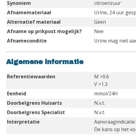
Synoniem
citroenzuur
Afnamemateriaal
Urine, 24 uur ges
Alternatief materiaal
Geen
Afname op prikpost mogelijk?
Nee
Afnameconditie
Urine mag niet a
Algemene informatie
Referentiewaarden
M >0.6
V >1.3
Eenheid
mmol/24H
Doorbelgrens Huisarts
N.v.t.
Doorbelgrens Specialist
N.v.t.
Interpretatie
Aanvraagindicatie
De kans op het vor