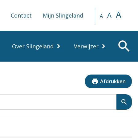
A
A
Contact
Mijn Slingeland
A
search
Over Slingeland
Verwijzer
print
Afdrukken
search