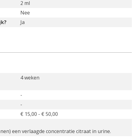
2 ml
Nee
jk?
Ja
4 weken
-
-
€ 15,00 - € 50,00
en) een verlaagde concentratie citraat in urine.