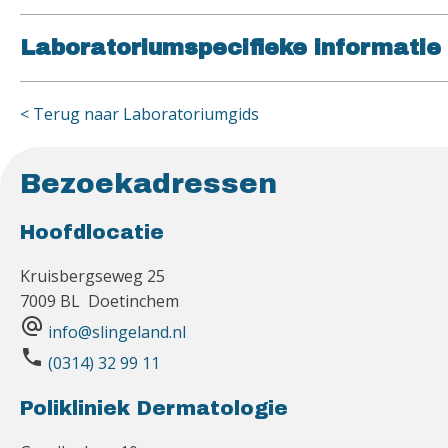
Laboratoriumspecifieke informatie
< Terug naar Laboratoriumgids
Bezoekadressen
Hoofdlocatie
Kruisbergseweg 25
7009 BL Doetinchem
alternate_email
info@slingeland.nl
phone
(0314) 32 99 11
Polikliniek Dermatologie