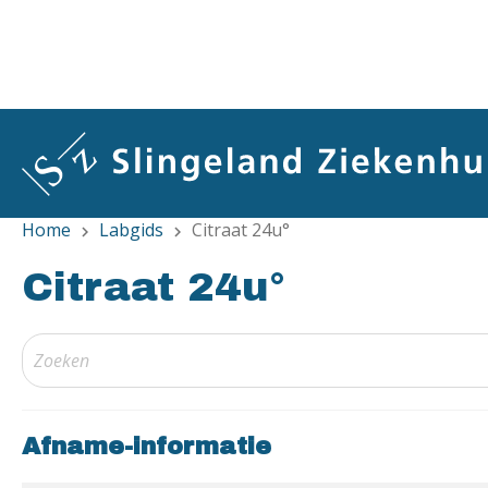
Overslaan
en
naar
de
inhoud
gaan
Home
Labgids
Citraat 24u°
chevron_right
chevron_right
Citraat 24u°
Afname-informatie