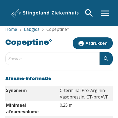
Overslaan
en
search
menu
naar
de
Home
Labgids
Copeptine°
inhoud
chevron_right
chevron_right
gaan
Copeptine°
print
Afdrukken
search
Afname-informatie
Synoniem
C-terminal Pro-Arginin-
Vasopressin, CT-proAVP
Minimaal
0.25 ml
afnamevolume