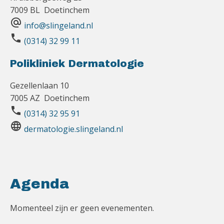
7009 BL Doetinchem
alternate_email
info@slingeland.nl
phone
(0314) 32 99 11
Polikliniek Dermatologie
Gezellenlaan 10
7005 AZ Doetinchem
phone
(0314) 32 95 91
language
dermatologie.slingeland.nl
Agenda
Momenteel zijn er geen evenementen.