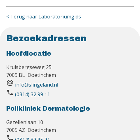
< Terug naar Laboratoriumgids
Bezoekadressen
Hoofdlocatie
Kruisbergseweg 25
7009 BL Doetinchem
alternate_email
info@slingeland.nl
phone
(0314) 32 99 11
Polikliniek Dermatologie
Gezellenlaan 10
7005 AZ Doetinchem
phone
(0314) 32 95 91