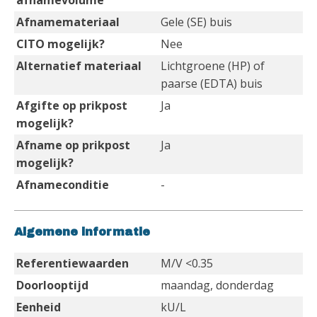
afnamevolume
Afnamemateriaal
Gele (SE) buis
CITO mogelijk?
Nee
Alternatief materiaal
Lichtgroene (HP) of
paarse (EDTA) buis
Afgifte op prikpost
Ja
mogelijk?
Afname op prikpost
Ja
mogelijk?
Afnameconditie
-
Algemene informatie
Referentiewaarden
M/V <0.35
Doorlooptijd
maandag, donderdag
Eenheid
kU/L