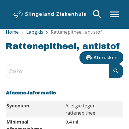
Overslaan
en
search
menu
naar
de
Home
Labgids
Rattenepitheel, antistof
inhoud
chevron_right
chevron_right
gaan
Rattenepitheel, antistof
print
Afdrukken
search
Afname-informatie
Synoniem
Allergie tegen
rattenepitheel
Minimaal
0,4 ml