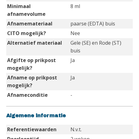
Minimaal
8 ml
afnamevolume
Afnamemateriaal
paarse (EDTA) buis
CITO mogelijk?
Nee
Alternatief materiaal
Gele (SE) en Rode (ST)
buis
Afgifte op prikpost
Ja
mogelijk?
Afname op prikpost
Ja
mogelijk?
Afnameconditie
-
Algemene informatie
Referentiewaarden
N.v.t.