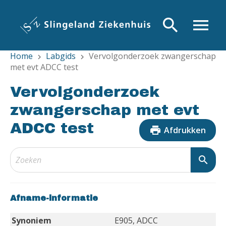
Overslaan
en
search
menu
naar
de
Home
Labgids
Vervolgonderzoek zwangerschap
inhoud
chevron_right
chevron_right
met evt ADCC test
gaan
Vervolgonderzoek
zwangerschap met evt
ADCC test
print
Afdrukken
search
Afname-informatie
Synoniem
E905, ADCC