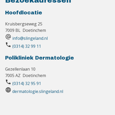
Bezoekadressen
Hoofdlocatie
Kruisbergseweg 25
7009 BL Doetinchem
alternate_email
info@slingeland.nl
phone
(0314) 32 99 11
Polikliniek Dermatologie
Gezellenlaan 10
7005 AZ Doetinchem
phone
(0314) 32 95 91
language
dermatologie.slingeland.nl