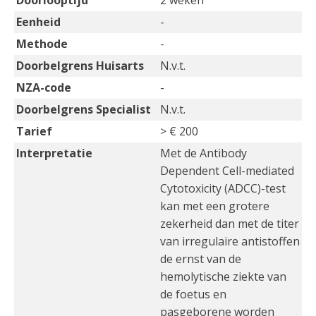
Doorlooptijd
2 weken
Eenheid
-
Methode
-
Doorbelgrens Huisarts
N.v.t.
NZA-code
-
Doorbelgrens Specialist
N.v.t.
Tarief
> € 200
Interpretatie
Met de Antibody
Dependent Cell-mediated
Cytotoxicity (ADCC)-test
kan met een grotere
zekerheid dan met de titer
van irregulaire antistoffen
de ernst van de
hemolytische ziekte van
de foetus en
pasgeborene worden