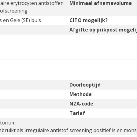
ulaire erytrocyten antistoffen
Minimaal afnamevolume
tofscreening
 en Gele (SE) buis
CITO mogelijk?
Afgifte op prikpost mogeli
Doorlooptijd
Methode
NZA-code
Tarief
atorium.
bruikt als irregulaire antistof screening positief is en mo