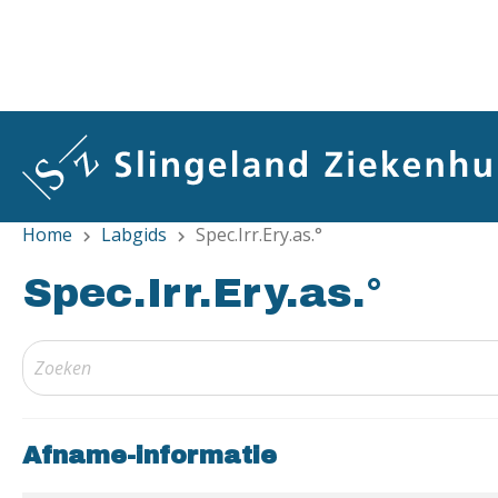
Overslaan
en
naar
de
inhoud
gaan
Home
Labgids
Spec.Irr.Ery.as.°
chevron_right
chevron_right
Spec.Irr.Ery.as.°
Afname-informatie