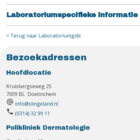
Laboratoriumspecifieke informatie
< Terug naar Laboratoriumgids
Bezoekadressen
Hoofdlocatie
Kruisbergseweg 25
7009 BL Doetinchem
alternate_email
info@slingeland.nl
phone
(0314) 32 99 11
Polikliniek Dermatologie