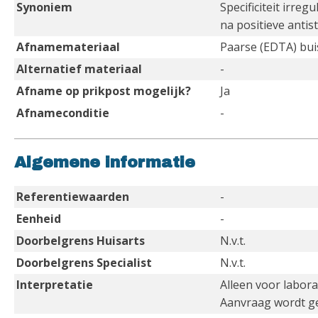
Synoniem
Specificiteit irreg
na positieve antis
Afnamemateriaal
Paarse (EDTA) buis
Alternatief materiaal
-
Afname op prikpost mogelijk?
Ja
Afnameconditie
-
Algemene informatie
Referentiewaarden
-
Eenheid
-
Doorbelgrens Huisarts
N.v.t.
Doorbelgrens Specialist
N.v.t.
Interpretatie
Alleen voor labor
Aanvraag wordt ge