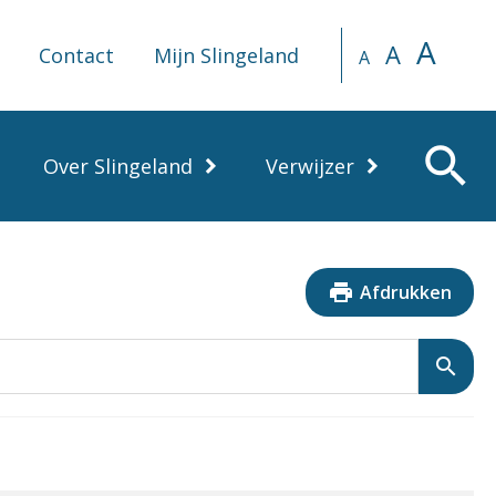
A
A
Contact
Mijn Slingeland
A
search
Over Slingeland
Verwijzer
print
Afdrukken
search