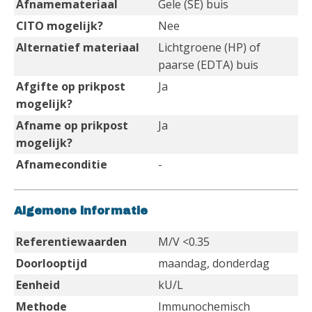
Afnamemateriaal
Gele (SE) buis
CITO mogelijk?
Nee
Alternatief materiaal
Lichtgroene (HP) of
paarse (EDTA) buis
Afgifte op prikpost
Ja
mogelijk?
Afname op prikpost
Ja
mogelijk?
Afnameconditie
-
Algemene informatie
Referentiewaarden
M/V <0.35
Doorlooptijd
maandag, donderdag
Eenheid
kU/L
Methode
Immunochemisch