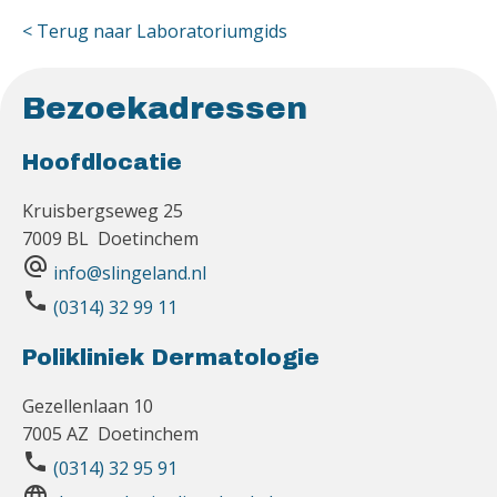
< Terug naar Laboratoriumgids
Bezoekadressen
Hoofdlocatie
Kruisbergseweg 25
7009 BL Doetinchem
alternate_email
info@slingeland.nl
phone
(0314) 32 99 11
Polikliniek Dermatologie
Gezellenlaan 10
7005 AZ Doetinchem
phone
(0314) 32 95 91
language