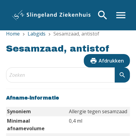
Overslaan
en
search
menu
naar
de
Home
Labgids
Sesamzaad, antistof
inhoud
chevron_right
chevron_right
gaan
Sesamzaad, antistof
print
Afdrukken
search
Afname-informatie
Synoniem
Allergie tegen sesamzaad
Minimaal
0,4 ml
afnamevolume