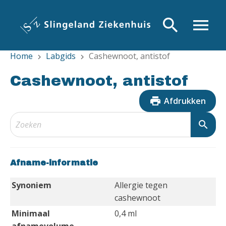
Overslaan
en
search
menu
naar
de
Home
Labgids
Cashewnoot, antistof
inhoud
chevron_right
chevron_right
gaan
Cashewnoot, antistof
print
Afdrukken
search
Afname-informatie
Synoniem
Allergie tegen
cashewnoot
Minimaal
0,4 ml