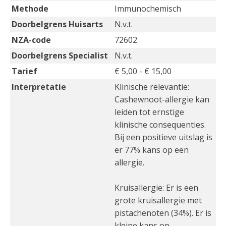
Methode
Immunochemisch
Doorbelgrens Huisarts
N.v.t.
NZA-code
72602
Doorbelgrens Specialist
N.v.t.
Tarief
€ 5,00 - € 15,00
Interpretatie
Klinische relevantie:
Cashewnoot-allergie kan
leiden tot ernstige
klinische consequenties.
Bij een positieve uitslag is
er 77% kans op een
allergie.
Kruisallergie: Er is een
grote kruisallergie met
pistachenoten (34%). Er is
kleine kans op