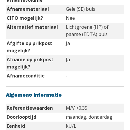
afnamevolume
Afnamemateriaal
Gele (SE) buis
CITO mogelijk?
Nee
Alternatief materiaal
Lichtgroene (HP) of
paarse (EDTA) buis
Afgifte op prikpost
Ja
mogelijk?
Afname op prikpost
Ja
mogelijk?
Afnameconditie
-
Algemene informatie
Referentiewaarden
M/V <0.35
Doorlooptijd
maandag, donderdag
Eenheid
kU/L