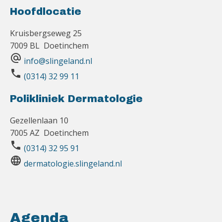
Hoofdlocatie
Kruisbergseweg 25
7009 BL Doetinchem
alternate_email
info@slingeland.nl
phone
(0314) 32 99 11
Polikliniek Dermatologie
Gezellenlaan 10
7005 AZ Doetinchem
phone
(0314) 32 95 91
language
dermatologie.slingeland.nl
Agenda