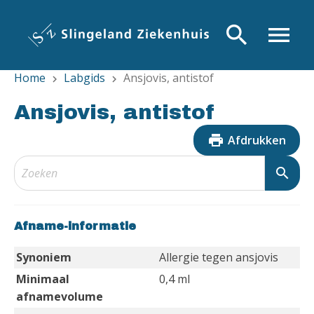
Overslaan
en
search
menu
naar
de
Home
Labgids
Ansjovis, antistof
inhoud
chevron_right
chevron_right
gaan
Ansjovis, antistof
print
Afdrukken
search
Afname-informatie
Synoniem
Allergie tegen ansjovis
Minimaal
0,4 ml
afnamevolume