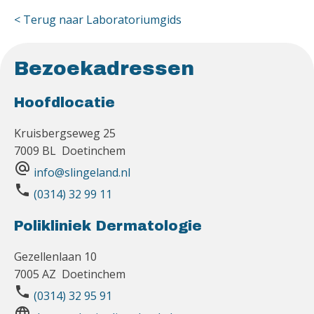
< Terug naar Laboratoriumgids
Bezoekadressen
Hoofdlocatie
Kruisbergseweg 25
7009 BL Doetinchem
alternate_email
info@slingeland.nl
phone
(0314) 32 99 11
Polikliniek Dermatologie
Gezellenlaan 10
7005 AZ Doetinchem
phone
(0314) 32 95 91
language