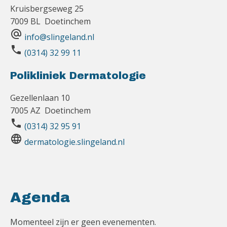
Kruisbergseweg 25
7009 BL Doetinchem
alternate_email
info@slingeland.nl
phone
(0314) 32 99 11
Polikliniek Dermatologie
Gezellenlaan 10
7005 AZ Doetinchem
phone
(0314) 32 95 91
language
dermatologie.slingeland.nl
Agenda
Momenteel zijn er geen evenementen.