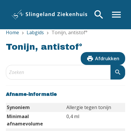
Overslaan
en
search
menu
naar
de
Home
Labgids
Tonijn, antistof°
inhoud
chevron_right
chevron_right
gaan
Tonijn, antistof°
print
Afdrukken
search
Afname-informatie
Synoniem
Allergie tegen tonijn
Minimaal
0,4 ml
afnamevolume