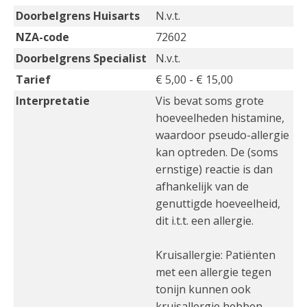
Doorbelgrens Huisarts
N.v.t.
NZA-code
72602
Doorbelgrens Specialist
N.v.t.
Tarief
€ 5,00 - € 15,00
Interpretatie
Vis bevat soms grote
hoeveelheden histamine,
waardoor pseudo-allergie
kan optreden. De (soms
ernstige) reactie is dan
afhankelijk van de
genuttigde hoeveelheid,
dit i.t.t. een allergie.
Kruisallergie: Patiënten
met een allergie tegen
tonijn kunnen ook
kruisallergie hebben