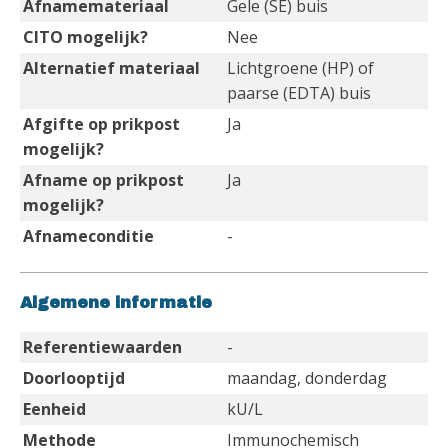
Afnamemateriaal
Gele (SE) buis
CITO mogelijk?
Nee
Alternatief materiaal
Lichtgroene (HP) of
paarse (EDTA) buis
Afgifte op prikpost
Ja
mogelijk?
Afname op prikpost
Ja
mogelijk?
Afnameconditie
-
Algemene informatie
Referentiewaarden
-
Doorlooptijd
maandag, donderdag
Eenheid
kU/L
Methode
Immunochemisch