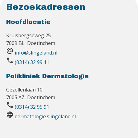
Bezoekadressen
Hoofdlocatie
Kruisbergseweg 25
7009 BL Doetinchem
alternate_email
info@slingeland.nl
phone
(0314) 32 99 11
Polikliniek Dermatologie
Gezellenlaan 10
7005 AZ Doetinchem
phone
(0314) 32 95 91
language
dermatologie.slingeland.nl