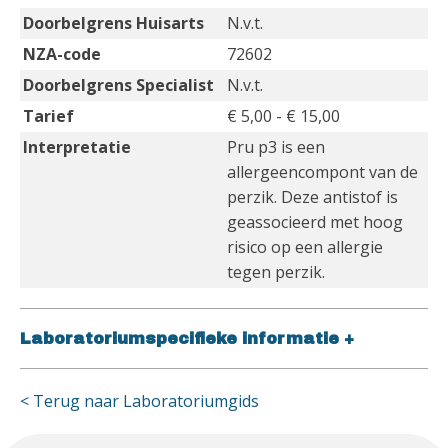
Doorbelgrens Huisarts
N.v.t.
NZA-code
72602
Doorbelgrens Specialist
N.v.t.
Tarief
€ 5,00 - € 15,00
Interpretatie
Pru p3 is een
allergeencompont van de
perzik. Deze antistof is
geassocieerd met hoog
risico op een allergie
tegen perzik.
Laboratoriumspecifieke informatie
+
< Terug naar Laboratoriumgids