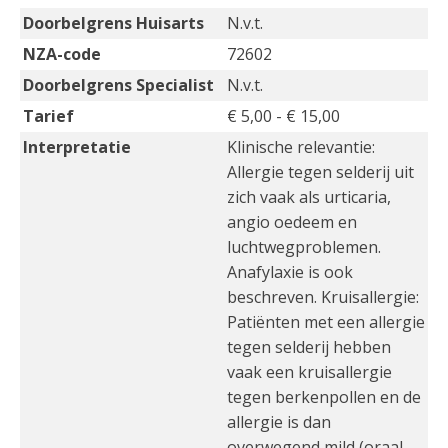
Doorbelgrens Huisarts
N.v.t.
NZA-code
72602
Doorbelgrens Specialist
N.v.t.
Tarief
€ 5,00 - € 15,00
Interpretatie
Klinische relevantie:
Allergie tegen selderij uit
zich vaak als urticaria,
angio oedeem en
luchtwegproblemen.
Anafylaxie is ook
beschreven. Kruisallergie:
Patiënten met een allergie
tegen selderij hebben
vaak een kruisallergie
tegen berkenpollen en de
allergie is dan
overwegend mild (oraal