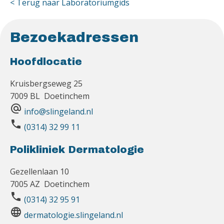
< Terug naar Laboratoriumgids
Bezoekadressen
Hoofdlocatie
Kruisbergseweg 25
7009 BL Doetinchem
alternate_email
info@slingeland.nl
phone
(0314) 32 99 11
Polikliniek Dermatologie
Gezellenlaan 10
7005 AZ Doetinchem
phone
(0314) 32 95 91
language
dermatologie.slingeland.nl