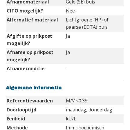
Afnamemateriaal
Gele (SE) buis
CITO mogelijk?
Nee
Alternatief materiaal
Lichtgroene (HP) of
paarse (EDTA) buis
Afgifte op prikpost
Ja
mogelijk?
Afname op prikpost
Ja
mogelijk?
Afnameconditie
-
Algemene informatie
Referentiewaarden
M/V <0.35
Doorlooptijd
maandag, donderdag
Eenheid
kU/L
Methode
Immunochemisch