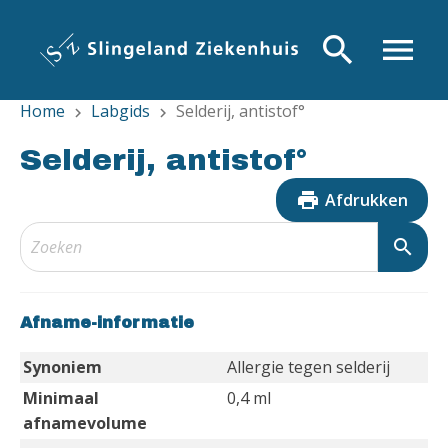
Overslaan
en
search
menu
naar
de
Home
Labgids
Selderij, antistof°
inhoud
chevron_right
chevron_right
gaan
Selderij, antistof°
print
Afdrukken
search
Afname-informatie
Synoniem
Allergie tegen selderij
Minimaal
0,4 ml
afnamevolume