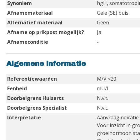
Synoniem
hgH, somatotropi
Afnamemateriaal
Gele (SE) buis
Alternatief materiaal
Geen
Afname op prikpost mogelijk?
Ja
Afnameconditie
-
Algemene informatie
Referentiewaarden
M/V <20
Eenheid
mU/L
Doorbelgrens Huisarts
N.v.t.
Doorbelgrens Specialist
N.v.t.
Interpretatie
Aanvraagindicatie
Voor inzicht in gr
groeihormoon stat