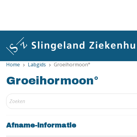
Overslaan
en
naar
de
inhoud
gaan
Home
Labgids
Groeihormoon°
chevron_right
chevron_right
Groeihormoon°
Afname-informatie