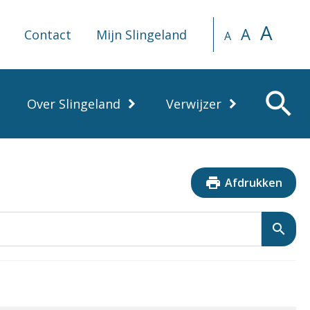
A
A
Contact
Mijn Slingeland
A
search
Over Slingeland
Verwijzer
print
Afdrukken
search