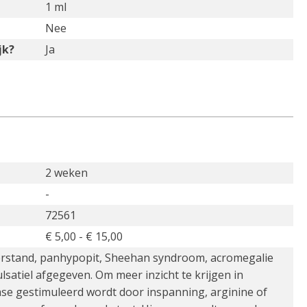
1 ml
Nee
jk?
Ja
2 weken
-
72561
€ 5,00 - € 15,00
hterstand, panhypopit, Sheehan syndroom, acromegalie
lsatiel afgegeven. Om meer inzicht te krijgen in
se gestimuleerd wordt door inspanning, arginine of