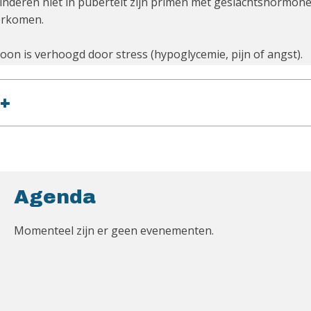
 kinderen niet in puberteit zijn primen met geslachtshormon
orkomen.
oon is verhoogd door stress (hypoglycemie, pijn of angst).
+
Agenda
Momenteel zijn er geen evenementen.