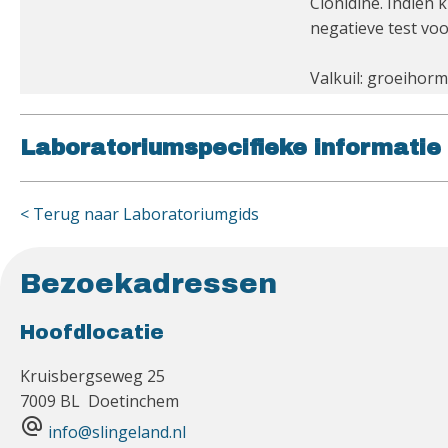
Clonidine. Indien
negatieve test vo
Valkuil: groeihorm
Laboratoriumspecifieke informatie
< Terug naar Laboratoriumgids
Bezoekadressen
Hoofdlocatie
Kruisbergseweg 25
7009 BL Doetinchem
alternate_email
info@slingeland.nl