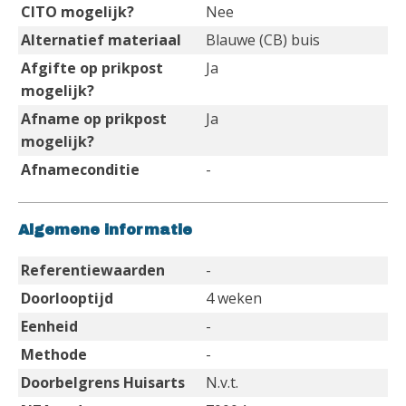
CITO mogelijk?
Nee
Alternatief materiaal
Blauwe (CB) buis
Afgifte op prikpost
Ja
mogelijk?
Afname op prikpost
Ja
mogelijk?
Afnameconditie
-
Algemene informatie
Referentiewaarden
-
Doorlooptijd
4 weken
Eenheid
-
Methode
-
Doorbelgrens Huisarts
N.v.t.