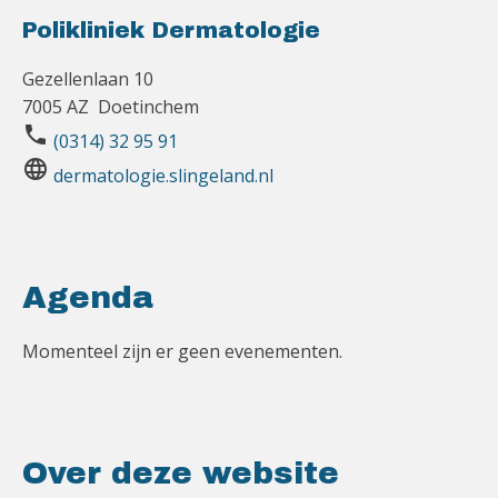
Polikliniek Dermatologie
Gezellenlaan 10
7005 AZ Doetinchem
phone
(0314) 32 95 91
language
dermatologie.slingeland.nl
Agenda
Momenteel zijn er geen evenementen.
Over deze website