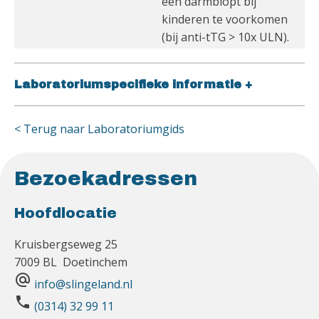
een darmbiopt bij
kinderen te voorkomen
(bij anti-tTG > 10x ULN).
Laboratoriumspecifieke informatie
+
< Terug naar Laboratoriumgids
Bezoekadressen
Hoofdlocatie
Kruisbergseweg 25
7009 BL Doetinchem
alternate_email
info@slingeland.nl
phone
(0314) 32 99 11