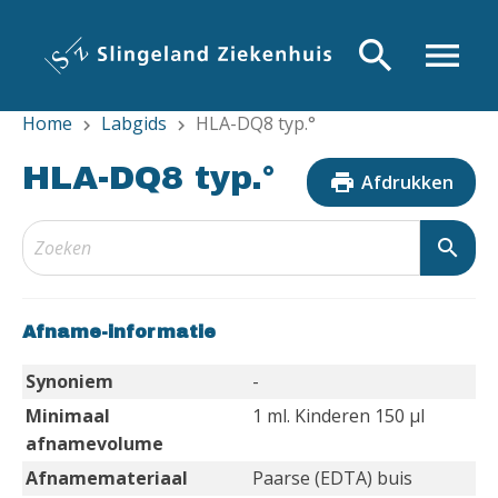
Overslaan
en
search
menu
naar
de
Home
Labgids
HLA-DQ8 typ.°
inhoud
chevron_right
chevron_right
gaan
HLA-DQ8 typ.°
print
Afdrukken
search
Afname-informatie
Synoniem
-
Minimaal
1 ml. Kinderen 150 µl
afnamevolume
Afnamemateriaal
Paarse (EDTA) buis