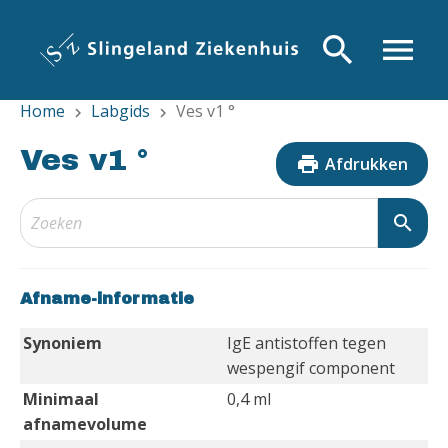
Overslaan
en
search
menu
naar
de
Home
Labgids
Ves v1 °
inhoud
chevron_right
chevron_right
gaan
Ves v1 °
print
Afdrukken
search
Afname-informatie
Synoniem
IgE antistoffen tegen
wespengif component
Minimaal
0,4 ml
afnamevolume