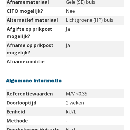
Afnamemateriaal
Gele (SE) buis
CITO mogelijk?
Nee
Alternatief materiaal
Lichtgroene (HP) buis
Afgifte op prikpost
Ja
mogelijk?
Afname op prikpost
Ja
mogelijk?
Afnameconditie
-
Algemene informatie
Referentiewaarden
M/V <0.35
Doorlooptijd
2 weken
Eenheid
kU/L
Methode
-
Doorbelgrens Huisarts
N.v.t.