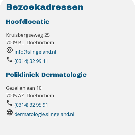
Bezoekadressen
Hoofdlocatie
Kruisbergseweg 25
7009 BL Doetinchem
alternate_email
info@slingeland.nl
phone
(0314) 32 99 11
Polikliniek Dermatologie
Gezellenlaan 10
7005 AZ Doetinchem
phone
(0314) 32 95 91
language
dermatologie.slingeland.nl