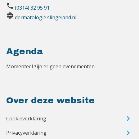
phone
(0314) 32 95 91
language
dermatologie.slingeland.nl
Agenda
Momenteel zijn er geen evenementen.
Over deze website
Cookieverklaring
Privacyverklaring