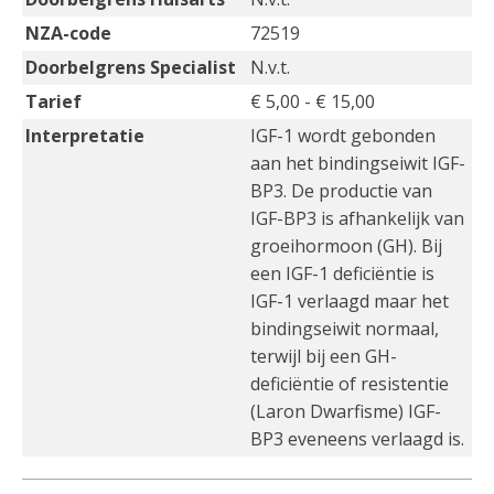
NZA-code
72519
Doorbelgrens Specialist
N.v.t.
Tarief
€ 5,00 - € 15,00
Interpretatie
IGF-1 wordt gebonden
aan het bindingseiwit IGF-
BP3. De productie van
IGF-BP3 is afhankelijk van
groeihormoon (GH). Bij
een IGF-1 deficiëntie is
IGF-1 verlaagd maar het
bindingseiwit normaal,
terwijl bij een GH-
deficiëntie of resistentie
(Laron Dwarfisme) IGF-
BP3 eveneens verlaagd is.