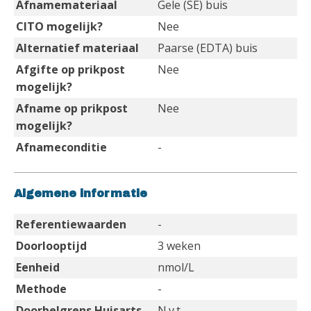
Afnamemateriaal
Gele (SE) buis
CITO mogelijk?
Nee
Alternatief materiaal
Paarse (EDTA) buis
Afgifte op prikpost
Nee
mogelijk?
Afname op prikpost
Nee
mogelijk?
Afnameconditie
-
Algemene informatie
Referentiewaarden
-
Doorlooptijd
3 weken
Eenheid
nmol/L
Methode
-
Doorbelgrens Huisarts
N.v.t.