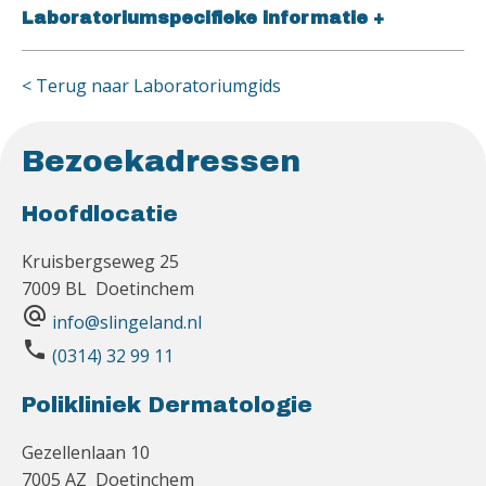
Laboratoriumspecifieke informatie
+
< Terug naar Laboratoriumgids
Bezoekadressen
Hoofdlocatie
Kruisbergseweg 25
7009 BL Doetinchem
alternate_email
info@slingeland.nl
phone
(0314) 32 99 11
Polikliniek Dermatologie
Gezellenlaan 10
7005 AZ Doetinchem