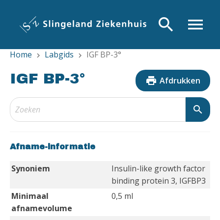
Overslaan
en
search
menu
naar
de
Home
Labgids
IGF BP-3°
inhoud
chevron_right
chevron_right
gaan
IGF BP-3°
print
Afdrukken
search
Afname-informatie
Synoniem
Insulin-like growth factor
binding protein 3, IGFBP3
Minimaal
0,5 ml
afnamevolume