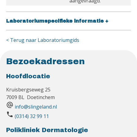
aangevraagd.
Laboratoriumspecifieke informatie
+
< Terug naar Laboratoriumgids
Bezoekadressen
Hoofdlocatie
Kruisbergseweg 25
7009 BL Doetinchem
alternate_email
info@slingeland.nl
phone
(0314) 32 99 11
Polikliniek Dermatologie