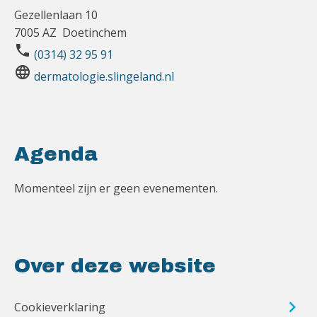
Gezellenlaan 10
7005 AZ Doetinchem
phone
(0314) 32 95 91
language
dermatologie.slingeland.nl
Agenda
Momenteel zijn er geen evenementen.
Over deze website
Cookieverklaring