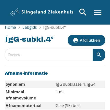
Overslaan
en
search
menu
naar
de
Home
Labgids
IgG-subkl.4°
inhoud
chevron_right
chevron_right
gaan
IgG-subkl.4°
print
Afdrukken
search
Afname-informatie
Synoniem
IgG subklasse 4, IgG4
Minimaal
1 ml
afnamevolume
Afnamemateriaal
Gele (SE) buis