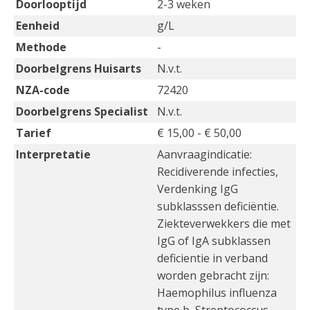
Doorlooptijd
2-3 weken
Eenheid
g/L
Methode
-
Doorbelgrens Huisarts
N.v.t.
NZA-code
72420
Doorbelgrens Specialist
N.v.t.
Tarief
€ 15,00 - € 50,00
Interpretatie
Aanvraagindicatie:
Recidiverende infecties,
Verdenking IgG
subklasssen deficiëntie.
Ziekteverwekkers die met
IgG of IgA subklassen
deficientie in verband
worden gebracht zijn:
Haemophilus influenza