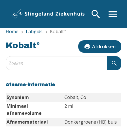
Overslaan
en
search
menu
naar
de
Home
Labgids
Kobalt°
inhoud
chevron_right
chevron_right
gaan
Kobalt°
print
Afdrukken
search
Afname-informatie
Synoniem
Cobalt, Co
Minimaal
2 ml
afnamevolume
Afnamemateriaal
Donkergroene (HB) buis