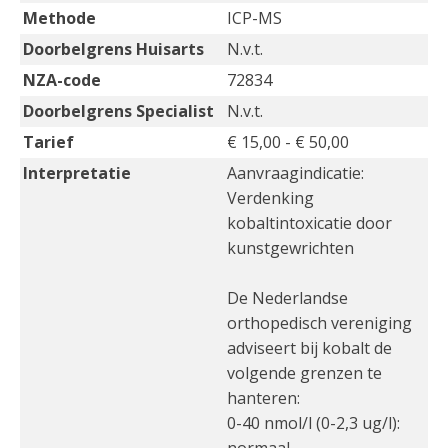
Methode
ICP-MS
Doorbelgrens Huisarts
N.v.t.
NZA-code
72834
Doorbelgrens Specialist
N.v.t.
Tarief
€ 15,00 - € 50,00
Interpretatie
Aanvraagindicatie:
Verdenking
kobaltintoxicatie door
kunstgewrichten
De Nederlandse
orthopedisch vereniging
adviseert bij kobalt de
volgende grenzen te
hanteren:
0-40 nmol/l (0-2,3 ug/l):