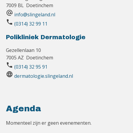
7009 BL Doetinchem
alternate_email
info@slingeland.nl
phone
(0314) 32 99 11
Polikliniek Dermatologie
Gezellenlaan 10
7005 AZ Doetinchem
phone
(0314) 32 95 91
language
dermatologie.slingeland.nl
Agenda
Momenteel zijn er geen evenementen.