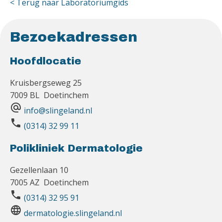
< Terug naar Laboratoriumgids
Bezoekadressen
Hoofdlocatie
Kruisbergseweg 25
7009 BL Doetinchem
alternate_email
info@slingeland.nl
phone
(0314) 32 99 11
Polikliniek Dermatologie
Gezellenlaan 10
7005 AZ Doetinchem
phone
(0314) 32 95 91
language
dermatologie.slingeland.nl