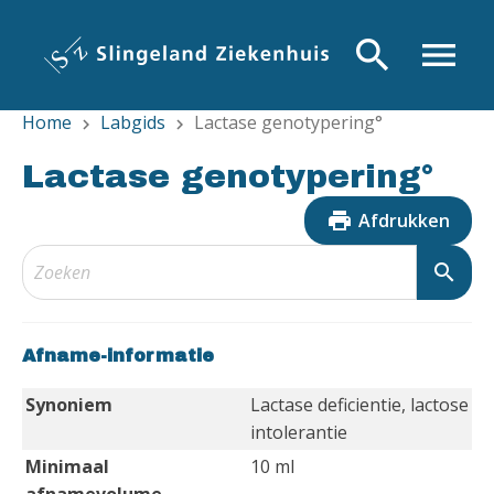
Overslaan
en
search
menu
naar
de
Home
Labgids
Lactase genotypering°
inhoud
chevron_right
chevron_right
gaan
Lactase genotypering°
print
Afdrukken
search
Afname-informatie
Synoniem
Lactase deficientie, lactose
intolerantie
Minimaal
10 ml