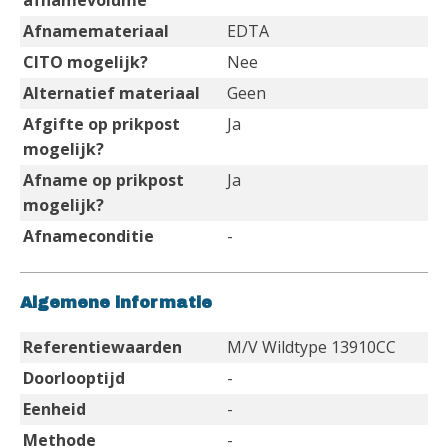
afnamevolume
Afnamemateriaal
EDTA
CITO mogelijk?
Nee
Alternatief materiaal
Geen
Afgifte op prikpost
Ja
mogelijk?
Afname op prikpost
Ja
mogelijk?
Afnameconditie
-
Algemene informatie
Referentiewaarden
M/V Wildtype 13910CC
Doorlooptijd
-
Eenheid
-
Methode
-