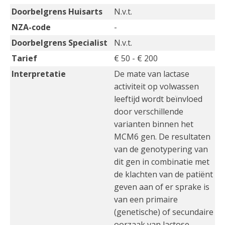
Doorbelgrens Huisarts
N.v.t.
NZA-code
-
Doorbelgrens Specialist
N.v.t.
Tarief
€ 50 - € 200
Interpretatie
De mate van lactase
activiteit op volwassen
leeftijd wordt beïnvloed
door verschillende
varianten binnen het
MCM6 gen. De resultaten
van de genotypering van
dit gen in combinatie met
de klachten van de patiënt
geven aan of er sprake is
van een primaire
(genetische) of secundaire
oorzaak van lactose