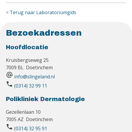
< Terug naar Laboratoriumgids
Bezoekadressen
Hoofdlocatie
Kruisbergseweg 25
7009 BL Doetinchem
alternate_email
info@slingeland.nl
phone
(0314) 32 99 11
Polikliniek Dermatologie
Gezellenlaan 10
7005 AZ Doetinchem
phone
(0314) 32 95 91