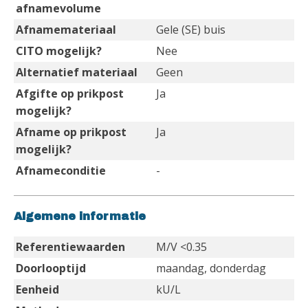
afnamevolume
Afnamemateriaal
Gele (SE) buis
CITO mogelijk?
Nee
Alternatief materiaal
Geen
Afgifte op prikpost
Ja
mogelijk?
Afname op prikpost
Ja
mogelijk?
Afnameconditie
-
Algemene informatie
Referentiewaarden
M/V <0.35
Doorlooptijd
maandag, donderdag
Eenheid
kU/L