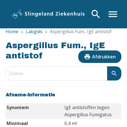
Overslaan
en
search
menu
naar
de
Home
Labgids
Aspergillus Fum., IgE antistof
inhoud
chevron_right
chevron_right
gaan
Aspergillus Fum., IgE
antistof
print
Afdrukken
search
Afname-informatie
Synoniem
IgE antistoffen tegen
Aspergillus Fumigatus
Minimaal
0,4 ml