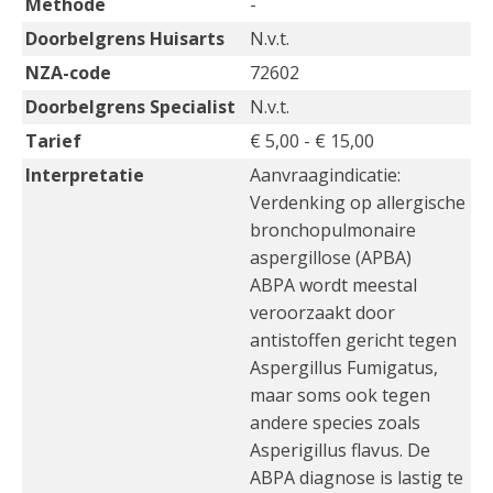
Methode
-
Doorbelgrens Huisarts
N.v.t.
NZA-code
72602
Doorbelgrens Specialist
N.v.t.
Tarief
€ 5,00 - € 15,00
Interpretatie
Aanvraagindicatie:
Verdenking op allergische
bronchopulmonaire
aspergillose (APBA)
ABPA wordt meestal
veroorzaakt door
antistoffen gericht tegen
Aspergillus Fumigatus,
maar soms ook tegen
andere species zoals
Asperigillus flavus. De
ABPA diagnose is lastig te