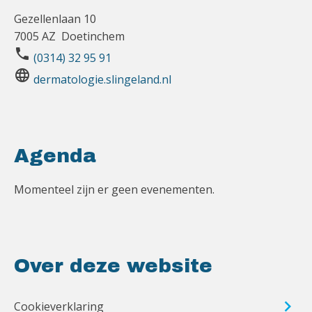
Gezellenlaan 10
7005 AZ Doetinchem
phone
(0314) 32 95 91
language
dermatologie.slingeland.nl
Agenda
Momenteel zijn er geen evenementen.
Over deze website
Cookieverklaring