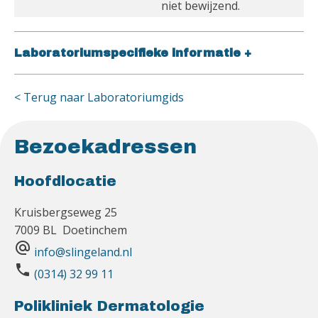
niet bewijzend.
Laboratoriumspecifieke informatie
+
< Terug naar Laboratoriumgids
Bezoekadressen
Hoofdlocatie
Kruisbergseweg 25
7009 BL Doetinchem
alternate_email
info@slingeland.nl
phone
(0314) 32 99 11
Polikliniek Dermatologie