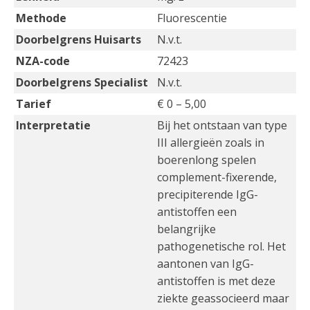
Methode
Fluorescentie
Doorbelgrens Huisarts
N.v.t.
NZA-code
72423
Doorbelgrens Specialist
N.v.t.
Tarief
€ 0 – 5,00
Interpretatie
Bij het ontstaan van type
III allergieën zoals in
boerenlong spelen
complement-fixerende,
precipiterende IgG-
antistoffen een
belangrijke
pathogenetische rol. Het
aantonen van IgG-
antistoffen is met deze
ziekte geassocieerd maar