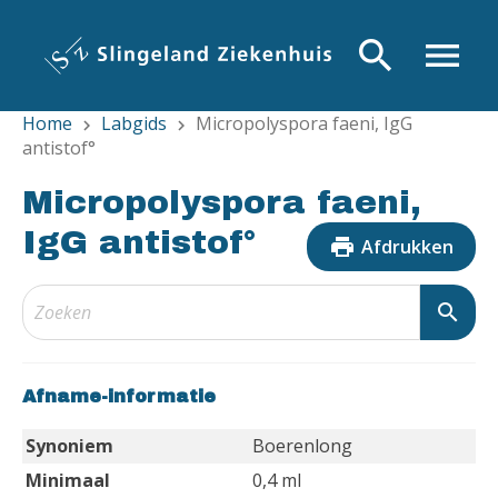
Overslaan
en
search
menu
naar
de
Home
Labgids
Micropolyspora faeni, IgG
inhoud
chevron_right
chevron_right
antistof°
gaan
Micropolyspora faeni,
IgG antistof°
print
Afdrukken
search
Afname-informatie
Synoniem
Boerenlong
Minimaal
0,4 ml