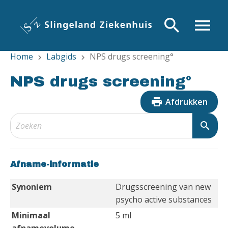
Overslaan
en
search
menu
naar
de
Home
Labgids
NPS drugs screening°
inhoud
chevron_right
chevron_right
gaan
NPS drugs screening°
print
Afdrukken
search
Afname-informatie
Synoniem
Drugsscreening van new
psycho active substances
Minimaal
5 ml