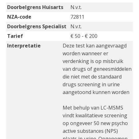
Doorbelgrens Huisarts
N.v.t.
NZA-code
72811
Doorbelgrens Specialist
N.v.t.
Tarief
€ 50 - € 200
Interpretatie
Deze test kan aangevraagd
worden wanneer er
verdenking is op misbruik
van drugs of geneesmiddelen
die niet met de standaard
drugs screening in urine
aangetoond kunnen worden
Met behulp van LC-MSMS
vindt kwalitatieve screening
op ongeveer 50 new psycho
active substances (NPS)
plaats in urine. Opgenomen