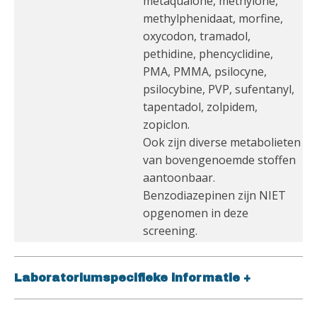
metaqualone, methylone,
methylphenidaat, morfine,
oxycodon, tramadol,
pethidine, phencyclidine,
PMA, PMMA, psilocyne,
psilocybine, PVP, sufentanyl,
tapentadol, zolpidem,
zopiclon.
Ook zijn diverse metabolieten
van bovengenoemde stoffen
aantoonbaar.
Benzodiazepinen zijn NIET
opgenomen in deze
screening.
Laboratoriumspecifieke informatie
+