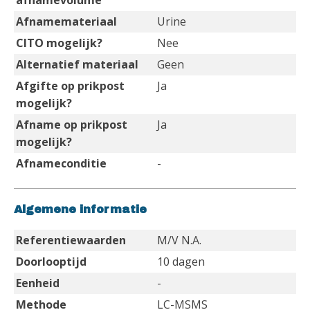
afnamevolume
Afnamemateriaal
Urine
CITO mogelijk?
Nee
Alternatief materiaal
Geen
Afgifte op prikpost
Ja
mogelijk?
Afname op prikpost
Ja
mogelijk?
Afnameconditie
-
Algemene informatie
Referentiewaarden
M/V N.A.
Doorlooptijd
10 dagen
Eenheid
-
Methode
LC-MSMS