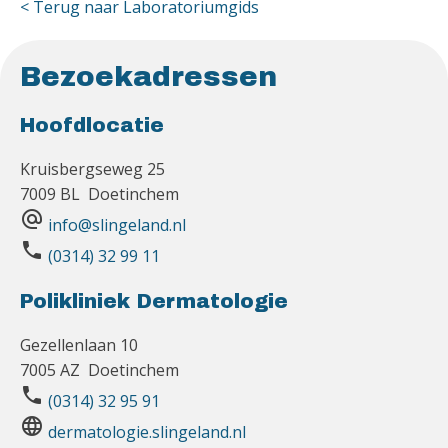
< Terug naar Laboratoriumgids
Bezoekadressen
Hoofdlocatie
Kruisbergseweg 25
7009 BL Doetinchem
alternate_email
info@slingeland.nl
phone
(0314) 32 99 11
Polikliniek Dermatologie
Gezellenlaan 10
7005 AZ Doetinchem
phone
(0314) 32 95 91
language
dermatologie.slingeland.nl