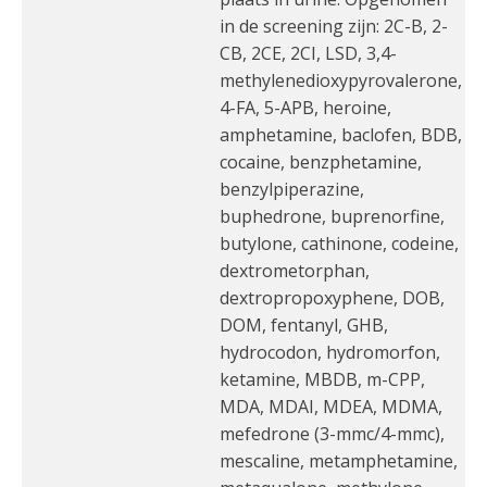
in de screening zijn: 2C-B, 2-
CB, 2CE, 2CI, LSD, 3,4-
methylenedioxypyrovalerone,
4-FA, 5-APB, heroine,
amphetamine, baclofen, BDB,
cocaine, benzphetamine,
benzylpiperazine,
buphedrone, buprenorfine,
butylone, cathinone, codeine,
dextrometorphan,
dextropropoxyphene, DOB,
DOM, fentanyl, GHB,
hydrocodon, hydromorfon,
ketamine, MBDB, m-CPP,
MDA, MDAI, MDEA, MDMA,
mefedrone (3-mmc/4-mmc),
mescaline, metamphetamine,