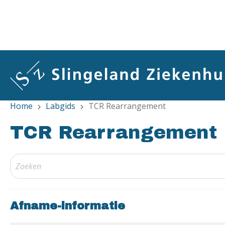
Overslaan
en
naar
de
inhoud
gaan
Home
Labgids
TCR Rearrangement
chevron_right
chevron_right
TCR Rearrangement
Afname-informatie