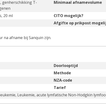
e, genherschikking T-
Minimaal afnamevolume
 genen
s, 20 ml
CITO mogelijk?
Afgifte op prikpost mogeli
r na afname bij Sanquin zijn.
Doorlooptijd
Methode
NZA-code
Tarief
 leukemie, Leukemie, acute lymfatische Non-Hodgkin lymfoo