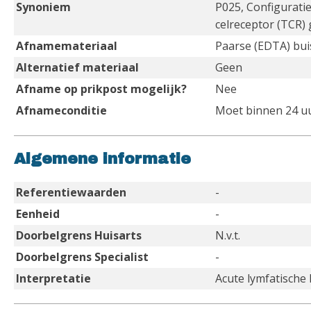
Synoniem
P025, Configurati
celreceptor (TCR)
Afnamemateriaal
Paarse (EDTA) bui
Alternatief materiaal
Geen
Afname op prikpost mogelijk?
Nee
Afnameconditie
Moet binnen 24 uu
Algemene informatie
Referentiewaarden
-
Eenheid
-
Doorbelgrens Huisarts
N.v.t.
Doorbelgrens Specialist
-
Interpretatie
Acute lymfatische