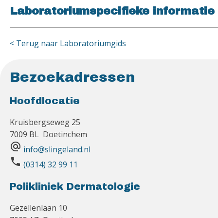
Laboratoriumspecifieke informatie
< Terug naar Laboratoriumgids
Bezoekadressen
Hoofdlocatie
Kruisbergseweg 25
7009 BL Doetinchem
alternate_email
info@slingeland.nl
phone
(0314) 32 99 11
Polikliniek Dermatologie
Gezellenlaan 10