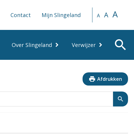
A
A
Contact
Mijn Slingeland
A
search
Over Slingeland
Verwijzer
print
Afdrukken
search