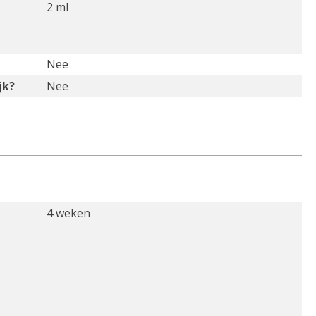
2 ml
Nee
jk?
Nee
4 weken