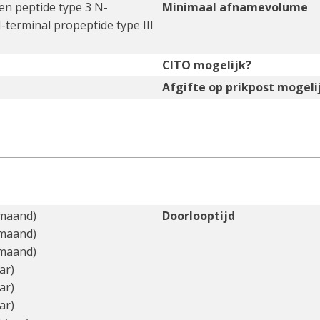
en peptide type 3 N-
Minimaal afnamevolume
N-terminal propeptide type III
CITO mogelijk?
Afgifte op prikpost mogeli
 maand)
Doorlooptijd
 maand)
 maand)
ar)
ar)
ar)