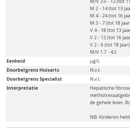
M/V 3.5 - 12 (tot 11
M 2 - 14 (tot 13 jaa
M 4 - 24 (tot 16 jaa
M 3 - 7 (tot 18 jaar
V 4 - 18 (tot 13 jaa
V 2 - 12 (tot 16 jaa
V 2 - 6 (tot 18 jaar)
M/V 1.7 - 4.2
Eenheid
µg/L
Doorbelgrens Huisarts
N.v.t.
Doorbelgrens Specialist
N.v.t.
Interpretatie
Hepatische fibrose
methotrexaatgebru
de gehele lever. B
NB: Kinderen hebbe