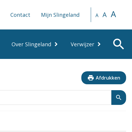
A
A
Contact
Mijn Slingeland
A
search
Over Slingeland
Verwijzer
print
Afdrukken
search