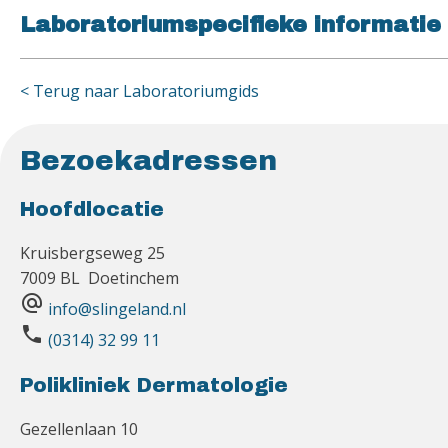
Laboratoriumspecifieke informatie
< Terug naar Laboratoriumgids
Bezoekadressen
Hoofdlocatie
Kruisbergseweg 25
7009 BL Doetinchem
alternate_email
info@slingeland.nl
phone
(0314) 32 99 11
Polikliniek Dermatologie
Gezellenlaan 10