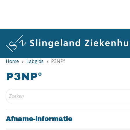
Overslaan
en
naar
de
inhoud
gaan
Home
Labgids
P3NP°
chevron_right
chevron_right
P3NP°
Afname-informatie