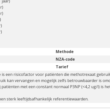
 jaar)
r)
r)
)
r)
r)
Methode
NZA-code
Tarief
 is een risicofactor voor patiënten die methotrexaat gebruik
ik kan vervangen en mogelijk zelfs betrouwbaarder is omdat 
ij patiënten met een constant normaal P3NP (<4,2 ug/l) is het
n sterk leeftijdsafhankelijk referentiewaarden.